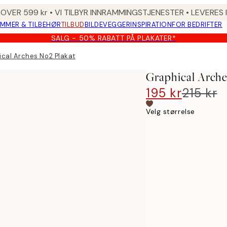
 OVER 599 kr • VI TILBYR INNRAMMINGSTJENESTER • LEVERES
MMER & TILBEHØR
TILBUD
BILDEVEGGER
INSPIRATION
FOR BEDRIFTER
SALG - 50% RABATT PÅ PLAKATER*
ical Arches No2 Plakat
Graphical Arche
195 kr
215 kr
Velg størrelse