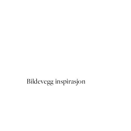
-40%
Figures on the Horizon Pla
Fra 387 kr
645 kr
Bildevegg inspirasjon