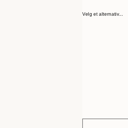
Velg et alternativ...
Frame
30x40 cm
options