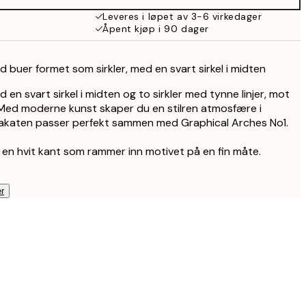
Leveres i løpet av 3-6 virkedager
Åpent kjøp i 90 dager
ed buer formet som sirkler, med en svart sirkel i midten
d en svart sirkel i midten og to sirkler med tynne linjer, mot
 Med moderne kunst skaper du en stilren atmosfære i
akaten passer perfekt sammen med Graphical Arches No1.
 en hvit kant som rammer inn motivet på en fin måte.
r