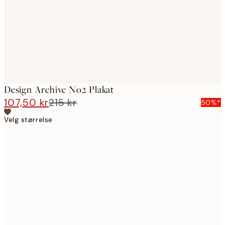
images
Design Archive No2 Plakat
107,50 kr
215 kr
50%*
Velg størrelse