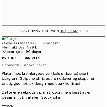
Frame
options
LEGG I HANDLEKURVEN
-
107,50 KR
215 KR
På lager
Leveres i løpet av 3-6 virkedager
Fri frakt over 599 kr
Åpent kjøp i 90 dager
PRODUKTBESKRIVELSE
Geometrisk Stripet Plakat
Plakat med kremfargede vertikale striper på svart
bakgrunn. Stripene blir bredere nedover og skaper en
dristig geometrisk design med sterk kontrast.
Dette er en eksklusiv plakat, opprinnelig laget av en
designer i vårt atelier i Stockholm.
20353-5