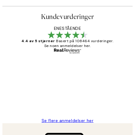
Kundevurderinger
ENESTÅENDE
4.4 av 5 stjerner
Basert på 108464 vurderinger.
Se noen anmeldelser her.
Verifisert kjøper
Kundevurderinger
Litt lang leveringstid, men alt fungerte
perfekt og produktene er så verdt det!
27 apr
Berit H
Se flere anmeldelser her