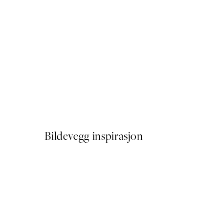
50%*
Art Porté Plakat
Fra 107,50 kr
215 kr
Bildevegg inspirasjon