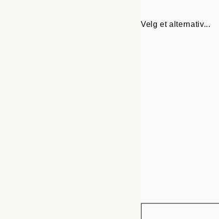
Velg et alternativ...
Frame
30x40 cm
options
50x70 cm