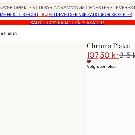
 OVER 599 kr • VI TILBYR INNRAMMINGSTJENESTER • LEVERES
MMER & TILBEHØR
TILBUD
BILDEVEGGER
INSPIRATION
FOR BEDRIFTER
SALG - 50% RABATT PÅ PLAKATER*
a Plakat
Chroma Plakat
107,50 kr
215 
Velg størrelse