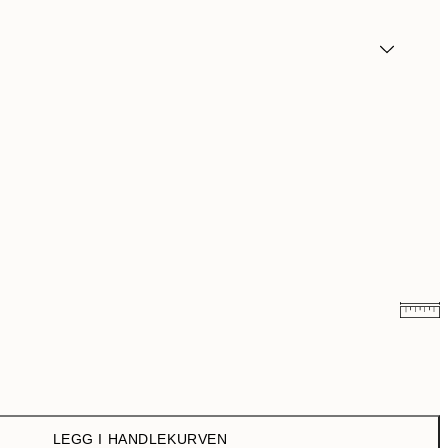
107,50 kr
215 kr
179,50 kr
359 kr
LEGG I HANDLEKURVEN