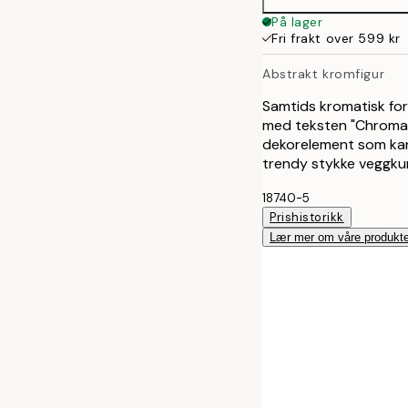
På lager
Fri frakt over 599 kr
Abstrakt kromfigur
Samtids kromatisk for
med teksten "Chroma".
dekorelement som kan 
trendy stykke veggku
18740-5
Prishistorikk
Lær mer om våre produkte