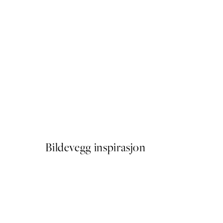
50%*
One Day at a Time Plakat
Fra 64,50 kr
129 kr
Bildevegg inspirasjon