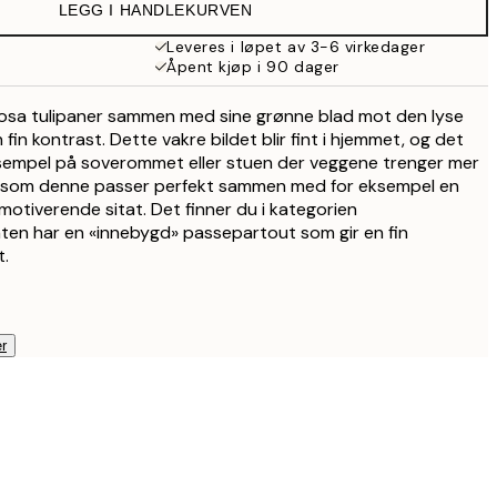
LEGG I HANDLEKURVEN
Leveres i løpet av 3-6 virkedager
Åpent kjøp i 90 dager
rosa tulipaner sammen med sine grønne blad mot den lyse
in kontrast. Dette vakre bildet blir fint i hjemmet, og det
ksempel på soverommet eller stuen der veggene trenger mer
t som denne passer perfekt sammen med for eksempel en
motiverende sitat. Det finner du i kategorien
aten har en «innebygd» passepartout som gir en fin
t.
r