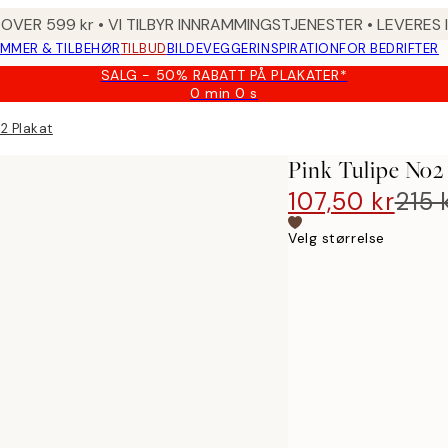
 OVER 599 kr • VI TILBYR INNRAMMINGSTJENESTER • LEVERES
MMER & TILBEHØR
TILBUD
BILDEVEGGER
INSPIRATION
FOR BEDRIFTER
SALG - 50% RABATT PÅ PLAKATER*
0 min
0 s
Gyldig
til
o2 Plakat
og
med:
Pink Tulipe No2
2026-
08-
107,50 kr
215 
09
Velg størrelse