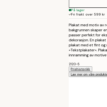
På lager
Fri frakt over 599 kr
Plakat med motiv av 
bakgrunnen skaper en f
passer perfekt for e
dekorasjon. En plaka
plakat med et fint og 
«Tekstplakater». Plak
innramming av motive
2120-5
Prishistorikk
Lær mer om våre produkte