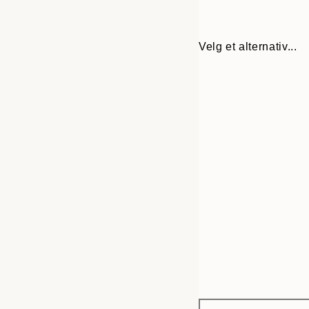
Velg et alternativ...
Frame
50x70 cm
options