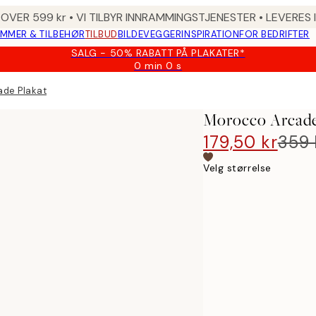
 OVER 599 kr • VI TILBYR INNRAMMINGSTJENESTER • LEVERES
MMER & TILBEHØR
TILBUD
BILDEVEGGER
INSPIRATION
FOR BEDRIFTER
SALG - 50% RABATT PÅ PLAKATER*
0 min
0 s
Gyldig
til
de Plakat
og
med:
Morocco Arcade
2026-
08-
179,50 kr
359 
09
Velg størrelse