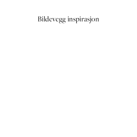
Fra 387 kr
645 kr
Bildevegg inspirasjon