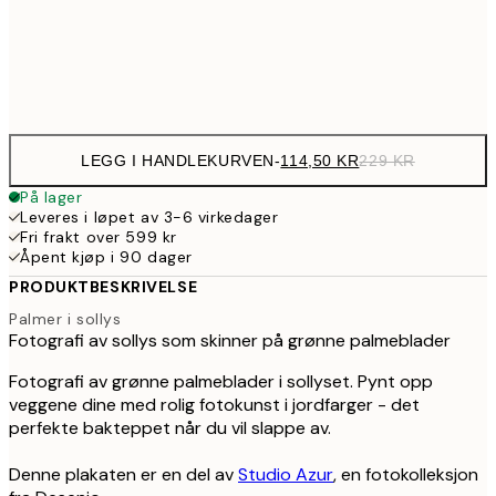
39
Frame
options
LEGG I HANDLEKURVEN
-
114,50 KR
229 KR
På lager
Leveres i løpet av 3-6 virkedager
Fri frakt over 599 kr
Åpent kjøp i 90 dager
PRODUKTBESKRIVELSE
Palmer i sollys
Fotografi av sollys som skinner på grønne palmeblader
Fotografi av grønne palmeblader i sollyset. Pynt opp
veggene dine med rolig fotokunst i jordfarger - det
perfekte bakteppet når du vil slappe av.
Denne plakaten er en del av
Studio Azur
, en fotokolleksjon