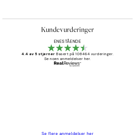
Kundevurderinger
ENESTÅENDE
4.4 av 5 stjerner
Basert på 108464 vurderinger.
Se noen anmeldelser her.
Verifisert kjøper
Kundevurderinger
Litt lang leveringstid, men alt fungerte
perfekt og produktene er så verdt det!
27 apr
Berit H
Se flere anmeldelser her