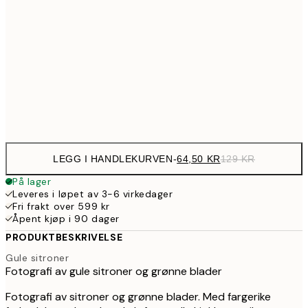
107,5
30x40 cm
21
179,5
50x70 cm
35
Frame
options
LEGG I HANDLEKURVEN
-
64,50 KR
129 KR
På lager
Leveres i løpet av 3-6 virkedager
Fri frakt over 599 kr
Åpent kjøp i 90 dager
PRODUKTBESKRIVELSE
Gule sitroner
Fotografi av gule sitroner og grønne blader
Fotografi av sitroner og grønne blader. Med fargerike