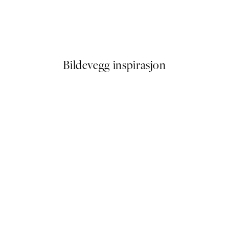
Bowl of Olives Plakat
Fra 64,50 kr
129 kr
Bildevegg inspirasjon