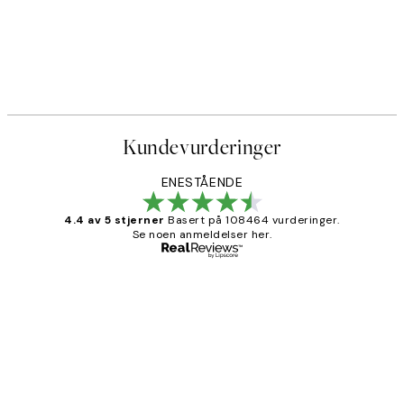
Kundevurderinger
ENESTÅENDE
4.4 av 5 stjerner
Basert på 108464 vurderinger.
Se noen anmeldelser her.
Verifisert kjøper
Kundevurderinger
Litt lang leveringstid, men alt fungerte
perfekt og produktene er så verdt det!
27 apr