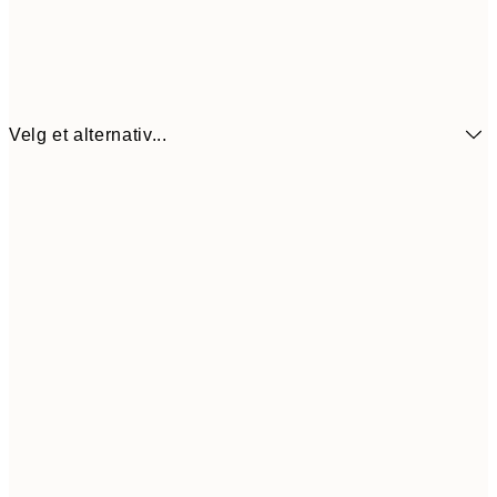
Velg et alternativ...
64,5
21x30 cm
12