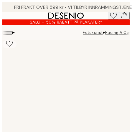
Skip
to
main
SALG - 50% RABATT PÅ PLAKATER*
content.
▸
▸
Fotokunst
Facing A Cow
Product
images