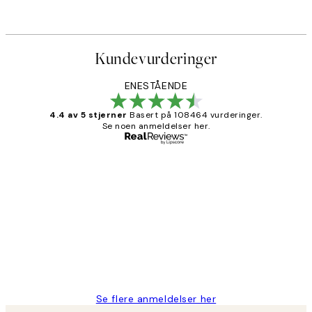
Kundevurderinger
ENESTÅENDE
4.4 av 5 stjerner
Basert på 108464 vurderinger.
Se noen anmeldelser her.
Verifisert kjøper
Kundevurderinger
Litt lang leveringstid, men alt fungerte
perfekt og produktene er så verdt det!
27 apr
Berit H
Se flere anmeldelser her