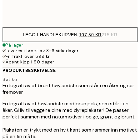
Frame
options
LEGG I HANDLEKURVEN
-
107,50 KR
215 KR
På lager
Leveres i løpet av 3-6 virkedager
Fri frakt over 599 kr
Åpent kjøp i 90 dager
PRODUKTBESKRIVELSE
Søt ku
Fotografi av et brunt høylandsfe som står i en åker og ser
fremover
Fotografi av et høylandsfe med brun pels, som står i en
åker. Gi liv til veggene dine med dyreplakater! De passer
perfekt sammen med naturmotiver i beige, grønt og brunt.
Plakaten er trykt med en hvit kant som rammer inn motivet
på en fin måte.