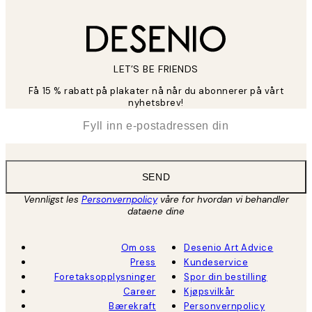
LET’S BE FRIENDS
Få 15 % rabatt på plakater nå når du abonnerer på vårt
nyhetsbrev!
*
E-post
SEND
Vennligst les
Personvernpolicy
våre for hvordan vi behandler
dataene dine
Om oss
Desenio Art Advice
Press
Kundeservice
Foretaksopplysninger
Spor din bestilling
Career
Kjøpsvilkår
Bærekraft
Personvernpolicy