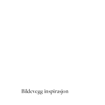
50%*
No Place Like Home Plakat
Fra 41,50 kr
83 kr
Bildevegg inspirasjon