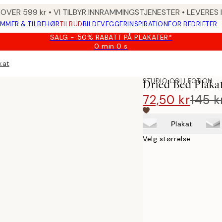
 OVER 599 kr • VI TILBYR INNRAMMINGSTJENESTER • LEVERES
MMER & TILBEHØR
TILBUD
BILDEVEGGER
INSPIRATION
FOR BEDRIFTER
SALG - 50% RABATT PÅ PLAKATER*
0 min
0 s
Gyldig
til
kat
og
med:
STUDIO COLLECTION
Dried Bed Plaka
2026-
08-
72,50 kr
145 k
09
Plakat
Velg størrelse