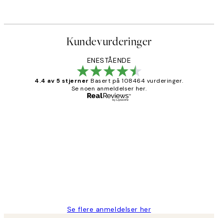
Kundevurderinger
ENESTÅENDE
4.4 av 5 stjerner
Basert på 108464 vurderinger.
Se noen anmeldelser her.
Verifisert kjøper
Kundevurderinger
Litt lang leveringstid, men alt fungerte
perfekt og produktene er så verdt det!
27 apr
Berit H
Se flere anmeldelser her