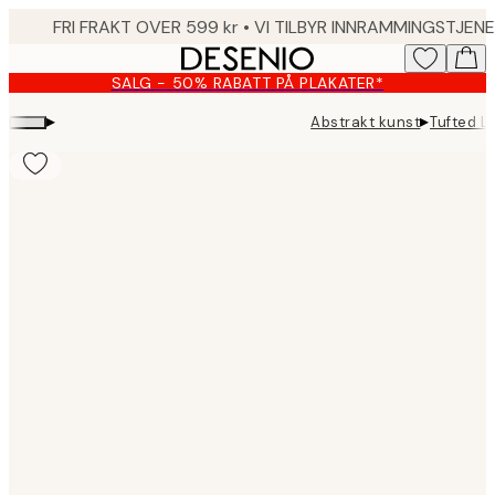
Skip
to
main
SALG - 50% RABATT PÅ PLAKATER*
content.
▸
▸
Abstrakt kunst
Tufted L
Product
images