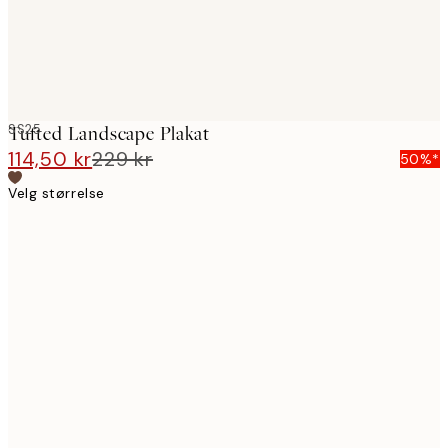
SS25
Tufted Landscape Plakat
114,50 kr
229 kr
50%*
Velg størrelse