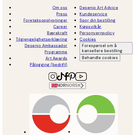
Om oss
Desenio Art Advice
Press
Kundeservice
Foretaksopplysninger
Spor din bestilling
Career
Kjøpsvilkår
Bærekraft
Personvernpolicy
Tilgjengelighetserklæring
Cookies
Desenio Ambassador
Forespørsel om å
kansellere bestilling
Programme
Behandle cookies
Art Awards
Pålogging (bedrift)
NOR
NORSK