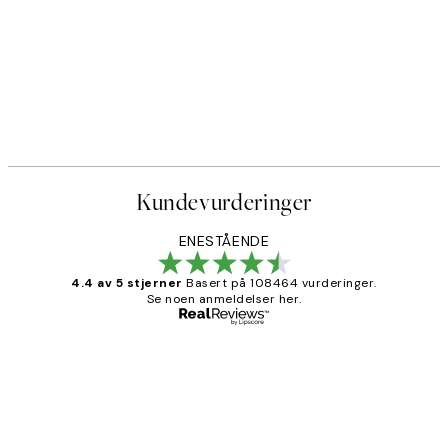
Kundevurderinger
ENESTÅENDE
4.4 av 5 stjerner
Basert på 108464 vurderinger.
Se noen anmeldelser her.
Verifisert kjøper
Kundevurderinger
Litt lang leveringstid, men alt fungerte
perfekt og produktene er så verdt det!