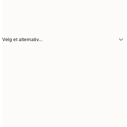
Velg et alternativ...
64,5
21x30 cm