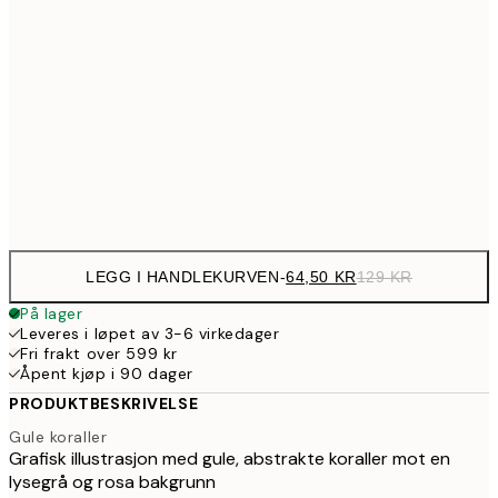
12
107,5
30x40 cm
21
179,5
50x70 cm
35
Frame
options
LEGG I HANDLEKURVEN
-
64,50 KR
129 KR
På lager
Leveres i løpet av 3-6 virkedager
Fri frakt over 599 kr
Åpent kjøp i 90 dager
PRODUKTBESKRIVELSE
Gule koraller
Grafisk illustrasjon med gule, abstrakte koraller mot en
lysegrå og rosa bakgrunn