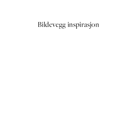
Fra 387 kr
645 kr
Bildevegg inspirasjon