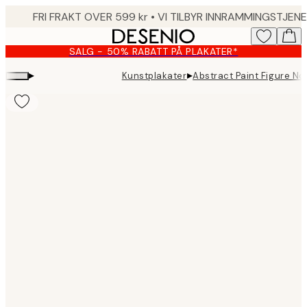
Skip
to
main
SALG - 50% RABATT PÅ PLAKATER*
content.
▸
▸
Kunstplakater
Abstract Paint Figure No1
Product
images