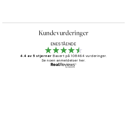
Kundevurderinger
ENESTÅENDE
4.4 av 5 stjerner
Basert på 108464 vurderinger.
Se noen anmeldelser her.
Verifisert kjøper
Kundevurderinger
Litt lang leveringstid, men alt fungerte
perfekt og produktene er så verdt det!
27 apr
Berit H