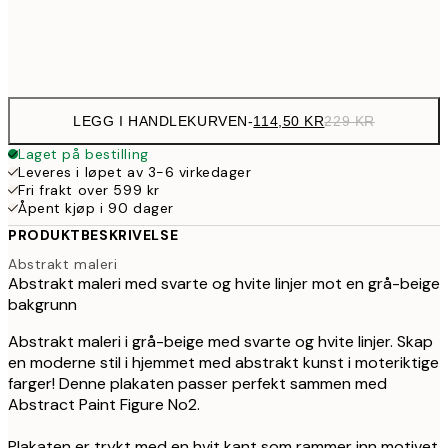
Frame
options
LEGG I HANDLEKURVEN
-
114,50 KR
229 KR
Laget på bestilling
Leveres i løpet av 3-6 virkedager
Fri frakt over 599 kr
Åpent kjøp i 90 dager
PRODUKTBESKRIVELSE
Abstrakt maleri
Abstrakt maleri med svarte og hvite linjer mot en grå-beige
bakgrunn
Abstrakt maleri i grå-beige med svarte og hvite linjer. Skap
en moderne stil i hjemmet med abstrakt kunst i moteriktige
farger! Denne plakaten passer perfekt sammen med
Abstract Paint Figure No2.
Plakaten er trykt med en hvit kant som rammer inn motivet