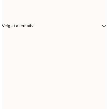
Velg et alternativ...
114,5
30x40 cm
22