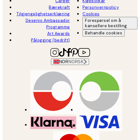
Career
Kjøpsvilkår
Bærekraft
Personvernpolicy
Tilgjengelighetserklæring
Cookies
Desenio Ambassador
Forespørsel om å
kansellere bestilling
Programme
Behandle cookies
Art Awards
Pålogging (bedrift)
NOR
NORSK