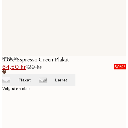
images
NYHETER
More Espresso Green Plakat
64,50 kr
129 kr
50%*
Plakat
Lerret
Velg størrelse