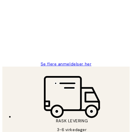
Verifisert kjøper
Kundevurderinger
Litt lang leveringstid, men alt fungerte
perfekt og produktene er så verdt det!
27 apr
Berit H
Se flere anmeldelser her
RASK LEVERING
3-6 virkedager