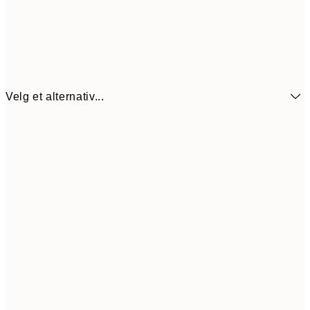
Velg et alternativ...
64,5
21x30 cm