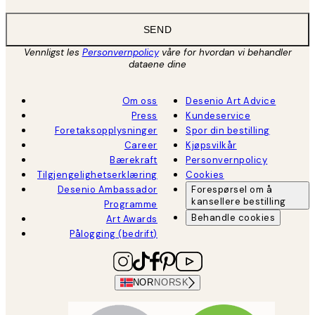
SEND
Vennligst les
Personvernpolicy
våre for hvordan vi behandler
dataene dine
Om oss
Desenio Art Advice
Press
Kundeservice
Foretaksopplysninger
Spor din bestilling
Career
Kjøpsvilkår
Bærekraft
Personvernpolicy
Tilgjengelighetserklæring
Cookies
Desenio Ambassador
Forespørsel om å
kansellere bestilling
Programme
Behandle cookies
Art Awards
Pålogging (bedrift)
NOR
NORSK