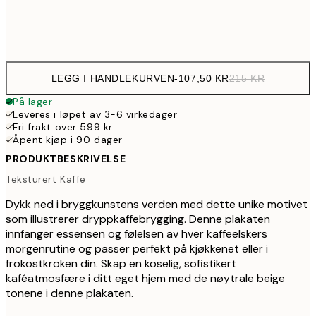
Frame
options
LEGG I HANDLEKURVEN
-
107,50 KR
215 KR
På lager
Leveres i løpet av 3-6 virkedager
Fri frakt over 599 kr
Åpent kjøp i 90 dager
PRODUKTBESKRIVELSE
Teksturert Kaffe
Dykk ned i bryggkunstens verden med dette unike motivet
som illustrerer dryppkaffebrygging. Denne plakaten
innfanger essensen og følelsen av hver kaffeelskers
morgenrutine og passer perfekt på kjøkkenet eller i
frokostkroken din. Skap en koselig, sofistikert
kaféatmosfære i ditt eget hjem med de nøytrale beige
tonene i denne plakaten.