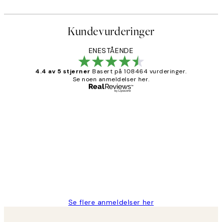
Kundevurderinger
ENESTÅENDE
4.4 av 5 stjerner
Basert på 108464 vurderinger.
Se noen anmeldelser her.
Verifisert kjøper
Kundevurderinger
Litt lang leveringstid, men alt fungerte
perfekt og produktene er så verdt det!
27 apr
Berit H
Se flere anmeldelser her