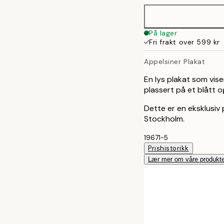
50x70 cm
På lager
Fri frakt over 599 kr
Appelsiner Plakat
En lys plakat som vise
plassert på et blått o
Dette er en eksklusiv p
Stockholm.
19671-5
Prishistorikk
Lær mer om våre produkte