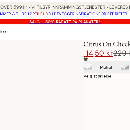
 OVER 599 kr • VI TILBYR INNRAMMINGSTJENESTER • LEVERES
MMER & TILBEHØR
TILBUD
BILDEVEGGER
INSPIRATION
FOR BEDRIFTER
SALG - 50% RABATT PÅ PLAKATER*
akat
Citrus On Check
114,50 kr
229 
Plakat
Velg størrelse