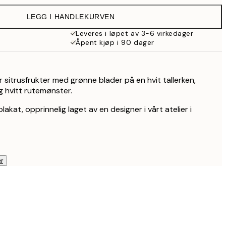
309 kr
LEGG I HANDLEKURVEN
199,50 kr
399 kr
Leveres i løpet av 3-6 virkedager
Åpent kjøp i 90 dager
r sitrusfrukter med grønne blader på en hvit tallerken,
g hvitt rutemønster.
lakat, opprinnelig laget av en designer i vårt atelier i
r