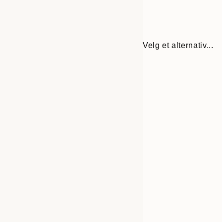
Velg et alternativ...
Frame
30x40 cm
options
40x50 cm