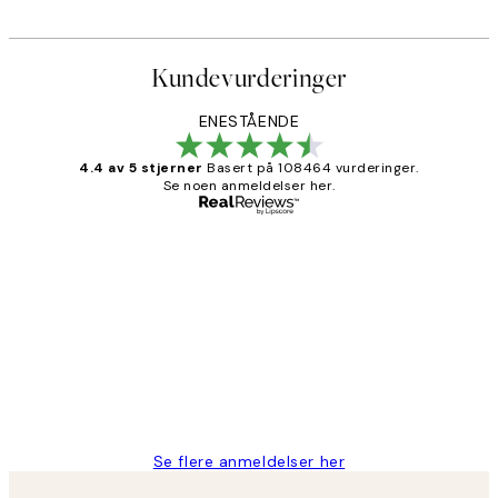
Kundevurderinger
ENESTÅENDE
4.4 av 5 stjerner
Basert på 108464 vurderinger.
Se noen anmeldelser her.
Verifisert kjøper
Kundevurderinger
Litt lang leveringstid, men alt fungerte
perfekt og produktene er så verdt det!
27 apr
Berit H
Se flere anmeldelser her