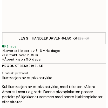
30x40 cm
21
Frame
options
LEGG I HANDLEKURVEN
-
64,50 KR
129 KR
På lager
Leveres i løpet av 3-6 virkedager
Fri frakt over 599 kr
Åpent kjøp i 90 dager
PRODUKTBESKRIVELSE
Grafisk pizzabit
Illustrasjon av et pizzastykke
Kul illustrasjon av et pizzastykke, med teksten «Allora
Amore» i svart og rødt. Denne pizzaplakaten passer
perfekt på kjøkkenet sammen med andre kjøkkenplakater
eller sitater.