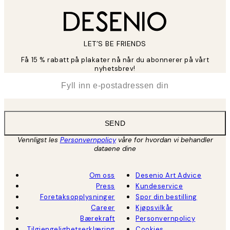
LET’S BE FRIENDS
Få 15 % rabatt på plakater nå når du abonnerer på vårt
nyhetsbrev!
*
E-post
SEND
Vennligst les
Personvernpolicy
våre for hvordan vi behandler
dataene dine
Om oss
Desenio Art Advice
Press
Kundeservice
Foretaksopplysninger
Spor din bestilling
Career
Kjøpsvilkår
Bærekraft
Personvernpolicy
Tilgjengelighetserklæring
Cookies