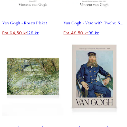
50%*
50%*
Van Gogh - Roses Plakat
Van Gogh - Vase with Twelve Sunflowers Plakat
Fra 64,50 kr
129 kr
Fra 49,50 kr
99 kr
30%*
30%*