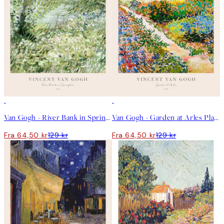
50%*
50%*
Van Gogh - River Bank in Springtime Plakat
Van Gogh - Garden at Arles Plakat
Fra 64,50 kr
129 kr
Fra 64,50 kr
129 kr