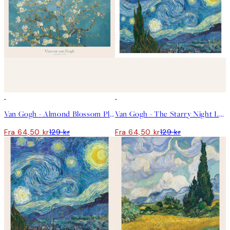
50%*
50%*
Van Gogh - Almond Blossom Plakat
Van Gogh - The Starry Night Landscape Plakat
Fra 64,50 kr
129 kr
Fra 64,50 kr
129 kr