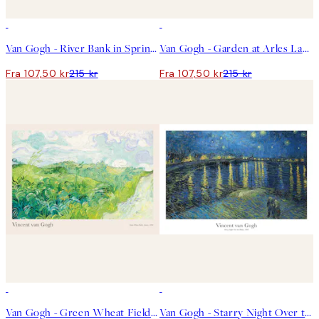
50%*
50%*
Van Gogh - River Bank in Springtime Landscape Plakat
Van Gogh - Garden at Arles Landscape Plakat
Fra 107,50 kr
215 kr
Fra 107,50 kr
215 kr
50%*
50%*
Van Gogh - Green Wheat Fields, Auvers Plakat
Van Gogh - Starry Night Over the Rhône Plakat