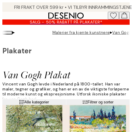
Skip
to
main
SALG - 50% RABATT PÅ PLAKATER*
content.
▸
▸
Malerier fra kjente kunstnere
Van Gogh 
Plakater
Van Gogh Plakat
Vincent van Gogh levde i Nederland på 1800-tallet. Han var
maler, tegner og grafiker, og han er en av de viktigste forløperne
til moderne kunst og ekspresjonisme. Utforsk ikoniske plakater
fra van Gogh her!
Les mer
Alle kategorier
Filtrer og sorter