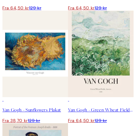
Fra 64,50 kr
129 kr
Fra 64,50 kr
129 kr
-70%
Outlet
50%*
Van Gogh - Sunflowers Plakat
Van Gogh - Green Wheat Fields, Auvers No2 Plakat
Fra 38,70 kr
129 kr
Fra 64,50 kr
129 kr