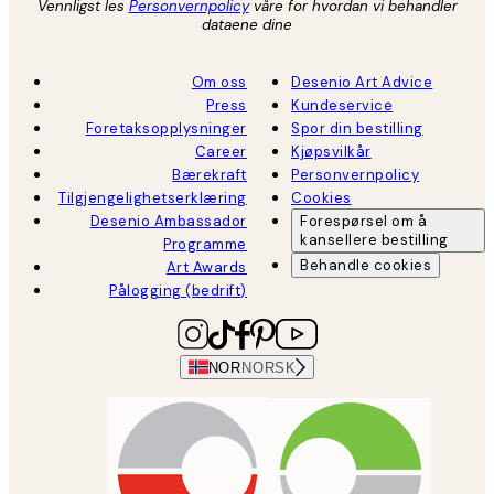
Vennligst les
Personvernpolicy
våre for hvordan vi behandler
dataene dine
Om oss
Desenio Art Advice
Press
Kundeservice
Foretaksopplysninger
Spor din bestilling
Career
Kjøpsvilkår
Bærekraft
Personvernpolicy
Tilgjengelighetserklæring
Cookies
Desenio Ambassador
Forespørsel om å
kansellere bestilling
Programme
Behandle cookies
Art Awards
Pålogging (bedrift)
NOR
NORSK