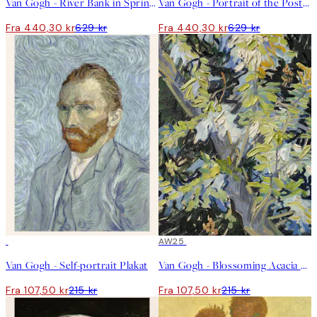
Van Gogh - River Bank in Springtime Landscape Lerret
Van Gogh - Portrait of the Postman Joseph Roulin Lerret
Fra 440,30 kr
629 kr
Fra 440,30 kr
629 kr
50%*
50%*
AW25
Van Gogh - Self-portrait Plakat
Van Gogh - Blossoming Acacia Branches Plakat
Fra 107,50 kr
215 kr
Fra 107,50 kr
215 kr