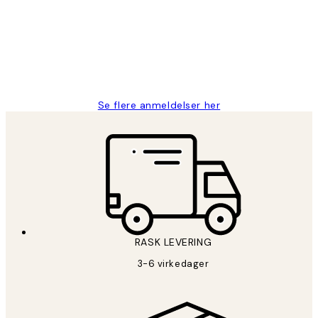
Litt lang leveringstid, men alt fungerte
perfekt og produktene er så verdt det!
27 apr
Berit H
Se flere anmeldelser her
RASK LEVERING
3-6 virkedager