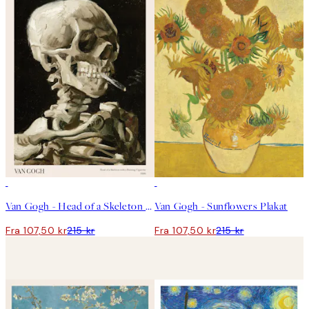
50%*
50%*
Van Gogh - Head of a Skeleton With a Burning Cigarette Plakat
Van Gogh - Sunflowers Plakat
Fra 107,50 kr
215 kr
Fra 107,50 kr
215 kr