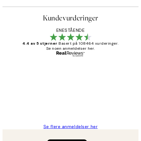
Kundevurderinger
ENESTÅENDE
4.4 av 5 stjerner
Basert på 108464 vurderinger.
Se noen anmeldelser her.
Verifisert kjøper
Kundevurderinger
Litt lang leveringstid, men alt fungerte
perfekt og produktene er så verdt det!
27 apr
Berit H
Se flere anmeldelser her