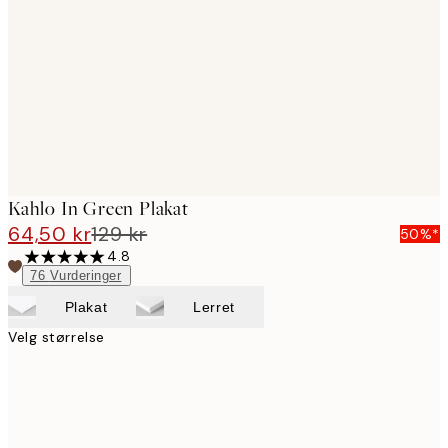
images
Kahlo In Green Plakat
64,50 kr
129 kr
50%*
4.8
76
Vurderinger
Plakat
Lerret
Velg størrelse