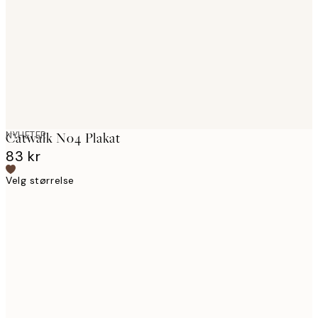
images
NYHETER
Catwalk No4 Plakat
83 kr
Velg størrelse