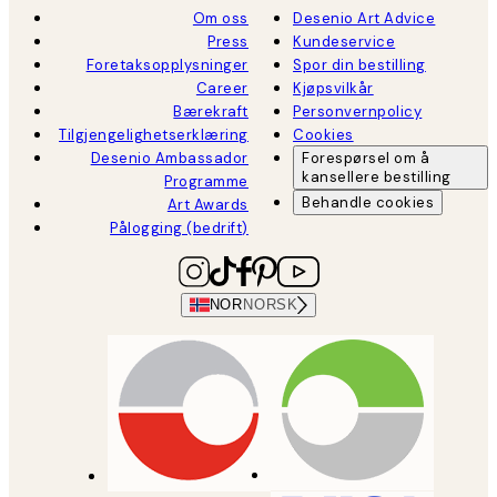
Om oss
Desenio Art Advice
Press
Kundeservice
Foretaksopplysninger
Spor din bestilling
Career
Kjøpsvilkår
Bærekraft
Personvernpolicy
Tilgjengelighetserklæring
Cookies
Desenio Ambassador
Forespørsel om å
kansellere bestilling
Programme
Behandle cookies
Art Awards
Pålogging (bedrift)
NOR
NORSK