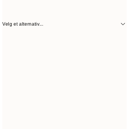
Velg et alternativ...
13x18 cm
8
21x30 cm
12