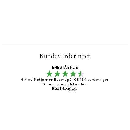
Kundevurderinger
ENESTÅENDE
4.4 av 5 stjerner
Basert på 108464 vurderinger.
Se noen anmeldelser her.
Verifisert kjøper
Kundevurderinger
Litt lang leveringstid, men alt fungerte
perfekt og produktene er så verdt det!