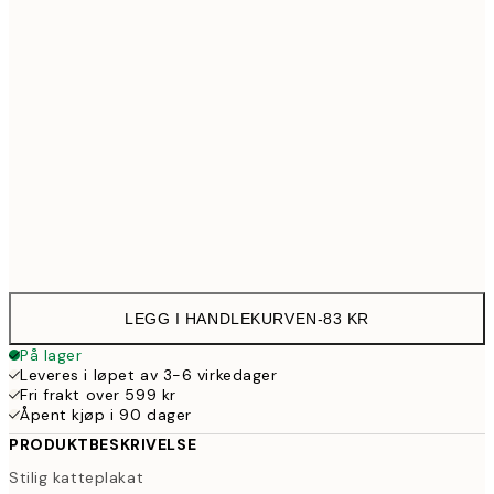
30x40 cm
21
40x50 cm
28
50x70 cm
35
Frame
options
LEGG I HANDLEKURVEN
-
83 KR
På lager
Leveres i løpet av 3-6 virkedager
Fri frakt over 599 kr
Åpent kjøp i 90 dager
PRODUKTBESKRIVELSE
Stilig katteplakat