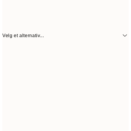
Velg et alternativ...
64,5
21x30 cm
12