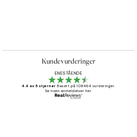
Kundevurderinger
ENESTÅENDE
4.4 av 5 stjerner
Basert på 108464 vurderinger.
Se noen anmeldelser her.
Verifisert kjøper
Kundevurderinger
Litt lang leveringstid, men alt fungerte
perfekt og produktene er så verdt det!