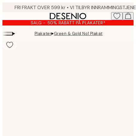
Skip
to
main
SALG - 50% RABATT PÅ PLAKATER*
content.
▸
▸
Plakater
Green & Gold No1 Plakat
Product
images