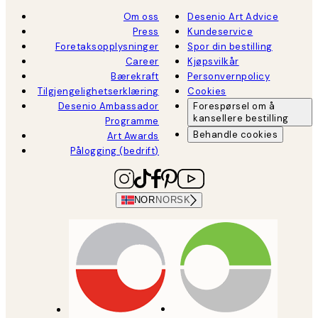
Om oss
Desenio Art Advice
Press
Kundeservice
Foretaksopplysninger
Spor din bestilling
Career
Kjøpsvilkår
Bærekraft
Personvernpolicy
Tilgjengelighetserklæring
Cookies
Desenio Ambassador
Forespørsel om å
kansellere bestilling
Programme
Behandle cookies
Art Awards
Pålogging (bedrift)
NOR
NORSK