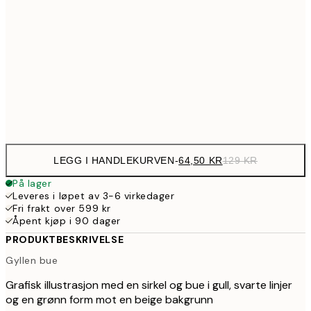
107,5
30x40 cm
21
179,5
50x70 cm
35
Frame
options
LEGG I HANDLEKURVEN
-
64,50 KR
129 KR
På lager
Leveres i løpet av 3-6 virkedager
Fri frakt over 599 kr
Åpent kjøp i 90 dager
PRODUKTBESKRIVELSE
Gyllen bue
Grafisk illustrasjon med en sirkel og bue i gull, svarte linjer
og en grønn form mot en beige bakgrunn