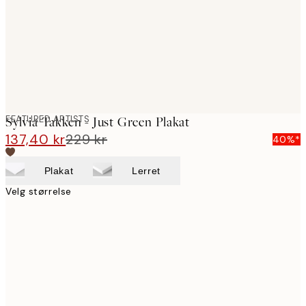
images
FEATURED ARTISTS
Sylvia Takken - Just Green Plakat
137,40 kr
229 kr
40%*
Plakat
Lerret
Velg størrelse