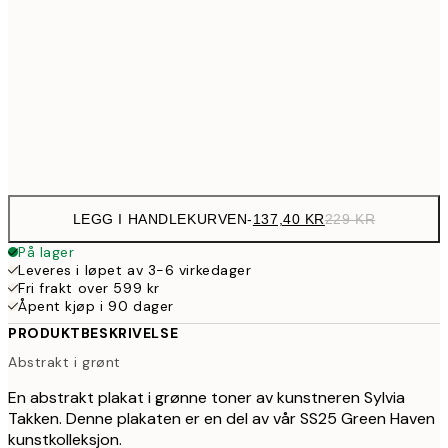
239,4
50x70 cm
39
329,4
70x100 cm
54
Frame
options
LEGG I HANDLEKURVEN
-
137,40 KR
229 KR
På lager
Leveres i løpet av 3-6 virkedager
Fri frakt over 599 kr
Åpent kjøp i 90 dager
PRODUKTBESKRIVELSE
Abstrakt i grønt
En abstrakt plakat i grønne toner av kunstneren Sylvia
Takken. Denne plakaten er en del av vår SS25 Green Haven
kunstkolleksjon.