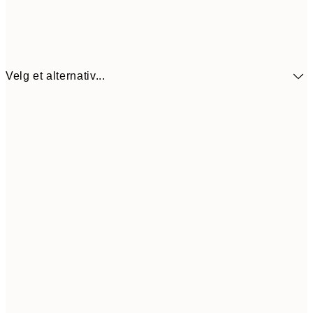
Velg et alternativ...
137,4
30x40 cm
22