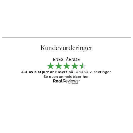
Kundevurderinger
ENESTÅENDE
4.4 av 5 stjerner
Basert på 108464 vurderinger.
Se noen anmeldelser her.
Verifisert kjøper
Kundevurderinger
Litt lang leveringstid, men alt fungerte
perfekt og produktene er så verdt det!
27 apr