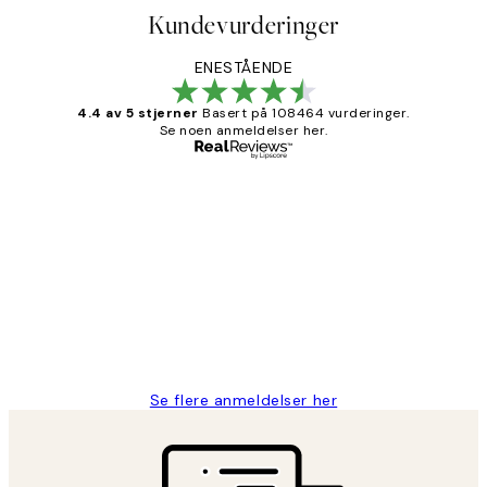
Kundevurderinger
ENESTÅENDE
4.4 av 5 stjerner
Basert på 108464 vurderinger.
Se noen anmeldelser her.
Verifisert kjøper
Kundevurderinger
Litt lang leveringstid, men alt fungerte
perfekt og produktene er så verdt det!
27 apr
Berit H
Se flere anmeldelser her