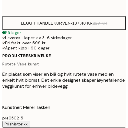
Frame
options
LEGG I HANDLEKURVEN
-
137,40 KR
229 KR
På lager
Leveres i løpet av 3-6 virkedager
Fri frakt over 599 kr
Åpent kjøp i 90 dager
PRODUKTBESKRIVELSE
Rutete Vase kunst
En plakat som viser en blå og hvit rutete vase med en
enkelt hvit blomst. Det enkle designet skaper iøynefallende
veggkunst for enhver bildevegg.
Kunstner: Merel Takken
pre0502-5
Prishistorikk