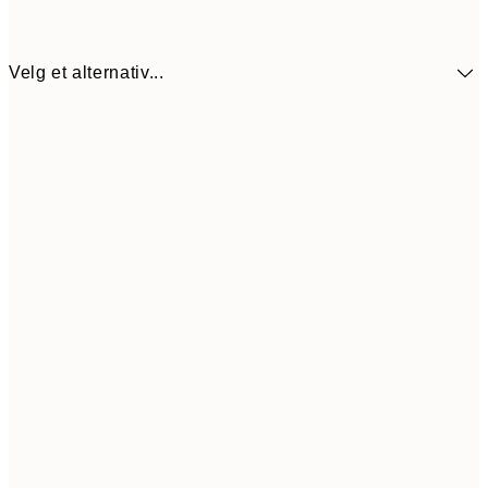
Velg et alternativ...
137,4
30x40 cm
22