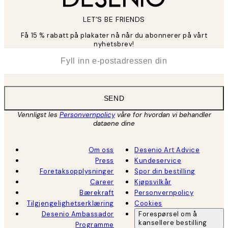
LET’S BE FRIENDS
Få 15 % rabatt på plakater nå når du abonnerer på vårt
nyhetsbrev!
*
E-post
SEND
Vennligst les
Personvernpolicy
våre for hvordan vi behandler
dataene dine
Om oss
Desenio Art Advice
Press
Kundeservice
Foretaksopplysninger
Spor din bestilling
Career
Kjøpsvilkår
Bærekraft
Personvernpolicy
Tilgjengelighetserklæring
Cookies
Desenio Ambassador
Forespørsel om å
kansellere bestilling
Programme