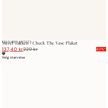
images
FEATURED ARTISTS
Merel Takken - Check The Vase Plakat
137,40 kr
229 kr
40%*
Velg størrelse