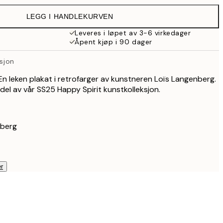
399 kr
LEGG I HANDLEKURVEN
Leveres i løpet av 3-6 virkedager
Åpent kjøp i 90 dager
asjon
 En leken plakat i retrofarger av kunstneren Loïs Langenberg.
del av vår SS25 Happy Spirit kunstkolleksjon.
nberg
r