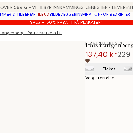
 OVER 599 kr • VI TILBYR INNRAMMINGSTJENESTER • LEVERES
MMER & TILBEHØR
TILBUD
BILDEVEGGER
INSPIRATION
FOR BEDRIFTER
SALG - 50% RABATT PÅ PLAKATER*
 Langenberg - You deserve a little treat Plakat
FEATURED ARTISTS
Loïs Langenberg 
137,40 kr
229 
Plakat
Velg størrelse