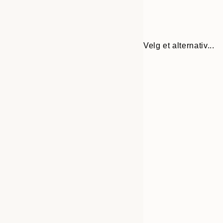
Velg et alternativ...
Frame
30x40 cm
options
50x70 cm