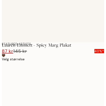
FEATURED ARTISTS
Lauren Emmett - Spicy Marg Plakat
87 kr
145 kr
40%*
Velg størrelse