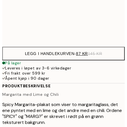
239,4
50x70 cm
39
Frame
options
LEGG I HANDLEKURVEN
-
87 KR
145 KR
På lager
Leveres i løpet av 3-6 virkedager
Fri frakt over 599 kr
Åpent kjøp i 90 dager
PRODUKTBESKRIVELSE
Margarita med Lime og Chili
Spicy Margarita-plakat som viser to margaritaglass, det
ene pyntet med en lime og det andre med en chili. Ordene
"SPICY" og "MARG?" er skrevet i rødt på en grønn
teksturert bakgrunn.