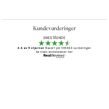
Kundevurderinger
ENESTÅENDE
4.4 av 5 stjerner
Basert på 108464 vurderinger.
Se noen anmeldelser her.
Verifisert kjøper
Kundevurderinger
Litt lang leveringstid, men alt fungerte
perfekt og produktene er så verdt det!
27 apr
Berit H