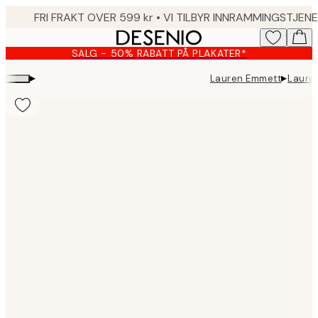
Skip
to
main
SALG - 50% RABATT PÅ PLAKATER*
content.
▸
▸
Lauren Emmett
Lauren
Product
images