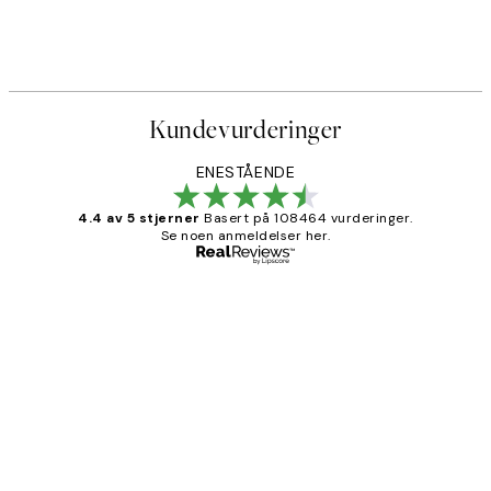
Kundevurderinger
ENESTÅENDE
4.4 av 5 stjerner
Basert på 108464 vurderinger.
Se noen anmeldelser her.
Verifisert kjøper
Kundevurderinger
Litt lang leveringstid, men alt fungerte
perfekt og produktene er så verdt det!
27 apr
Berit H