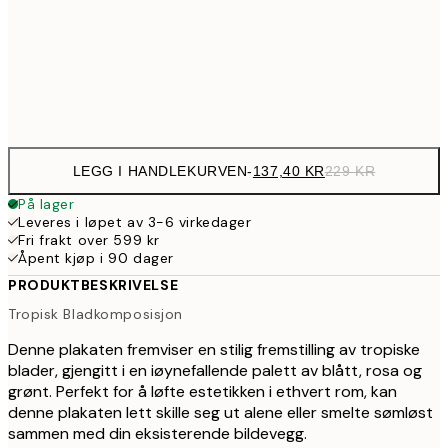
239,4
50x70 cm
39
Frame
options
LEGG I HANDLEKURVEN
-
137,40 KR
229 KR
På lager
Leveres i løpet av 3-6 virkedager
Fri frakt over 599 kr
Åpent kjøp i 90 dager
PRODUKTBESKRIVELSE
Tropisk Bladkomposisjon
Denne plakaten fremviser en stilig fremstilling av tropiske
blader, gjengitt i en iøynefallende palett av blått, rosa og
grønt. Perfekt for å løfte estetikken i ethvert rom, kan
denne plakaten lett skille seg ut alene eller smelte sømløst
sammen med din eksisterende bildevegg.