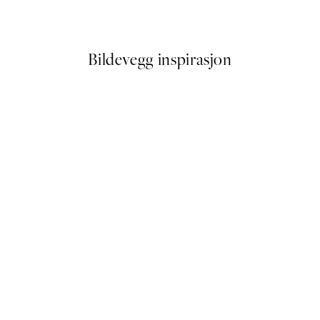
Fra 114,50 kr
229 kr
Bildevegg inspirasjon