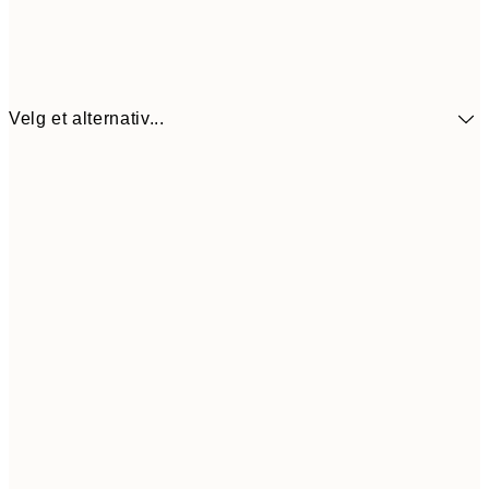
Velg et alternativ...
137,4
30x40 cm
22