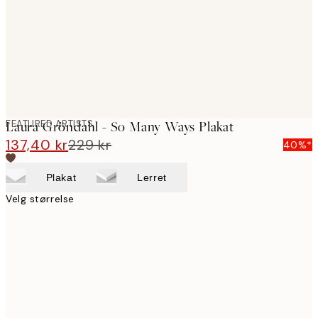
images
FEATURED ARTISTS
Laura Gröndahl - So Many Ways Plakat
137,40 kr
229 kr
40%*
Plakat
Lerret
Velg størrelse