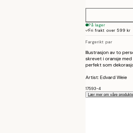
På lager
Fri frakt over 599 kr
Fargerikt par
Illustrasjon av to pe
skrevet i oransje med l
perfekt som dekorasjo
Artist: Edvard Weie
17593-4
Lær mer om våre produkte