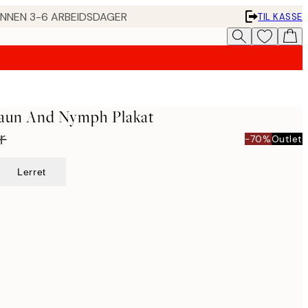
 INNEN 3-6 ARBEIDSDAGER
TIL KASSE
Faun And Nymph Plakat
r
-70%
Outlet
Lerret