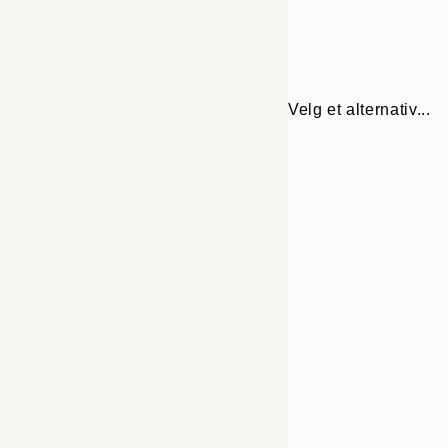
Velg et alternativ...
Frame
21x30 cm
options