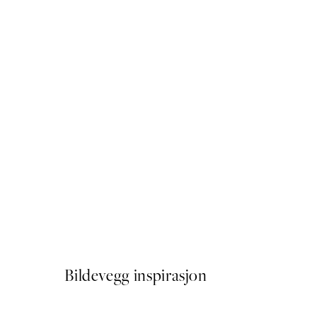
-70%
Outlet
Plakat - The Swan, No.12, 
Fra 64,50 kr
215 kr
Bildevegg inspirasjon