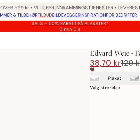
 OVER 599 kr • VI TILBYR INNRAMMINGSTJENESTER • LEVERES
MMER & TILBEHØR
TILBUD
BILDEVEGGER
INSPIRATION
FOR BEDRIFTER
SALG - 50% RABATT PÅ PLAKATER*
0 min
0 s
Gyldig
til
og
med:
Edvard Weie - 
2026-
08-
38,70 kr
129 k
09
Plakat
Velg størrelse