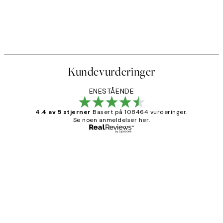
Kundevurderinger
ENESTÅENDE
4.4 av 5 stjerner
Basert på 108464 vurderinger.
Se noen anmeldelser her.
Verifisert kjøper
Kundevurderinger
Litt lang leveringstid, men alt fungerte
perfekt og produktene er så verdt det!
27 apr
Berit H