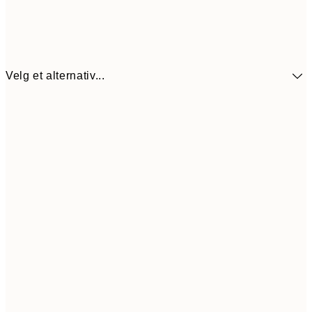
Velg et alternativ...
107,5
30x40 cm
21