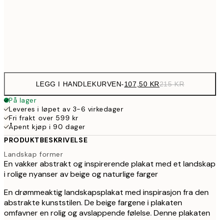
179,5
50x70 cm
35
Frame
options
LEGG I HANDLEKURVEN
-
107,50 KR
215 KR
På lager
Leveres i løpet av 3-6 virkedager
Fri frakt over 599 kr
Åpent kjøp i 90 dager
PRODUKTBESKRIVELSE
Landskap former
En vakker abstrakt og inspirerende plakat med et landskap
i rolige nyanser av beige og naturlige farger
En drømmeaktig landskapsplakat med inspirasjon fra den
abstrakte kunststilen. De beige fargene i plakaten
omfavner en rolig og avslappende følelse. Denne plakaten