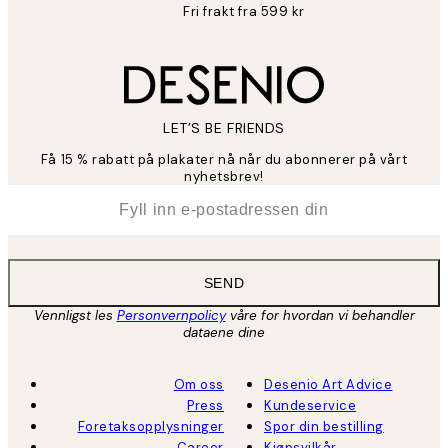
Fri frakt fra 599 kr
LET’S BE FRIENDS
Få 15 % rabatt på plakater nå når du abonnerer på vårt
nyhetsbrev!
*
E-post
SEND
Vennligst les
Personvernpolicy
våre for hvordan vi behandler
dataene dine
Om oss
Desenio Art Advice
Press
Kundeservice
Foretaksopplysninger
Spor din bestilling
Career
Kjøpsvilkår