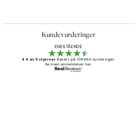
Kundevurderinger
ENESTÅENDE
4.4 av 5 stjerner
Basert på 108464 vurderinger.
Se noen anmeldelser her.
Verifisert kjøper
Kundevurderinger
Litt lang leveringstid, men alt fungerte
perfekt og produktene er så verdt det!
27 apr
Berit H