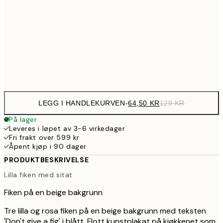
30x40 cm
21
179,5
50x70 cm
35
Frame
options
LEGG I HANDLEKURVEN
-
64,50 KR
129 KR
På lager
Leveres i løpet av 3-6 virkedager
Fri frakt over 599 kr
Åpent kjøp i 90 dager
PRODUKTBESKRIVELSE
Lilla fiken med sitat
Fiken på en beige bakgrunn
Tre lilla og rosa fiken på en beige bakgrunn med teksten
'Don't give a fig' i blått. Flott kunstplakat på kjøkkenet som