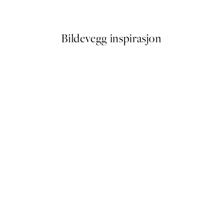
Fra 64,50 kr
129 kr
Bildevegg inspirasjon