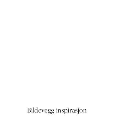
-70%
Outlet
Les Arbres Plakat
Fra 68,70 kr
229 kr
Bildevegg inspirasjon