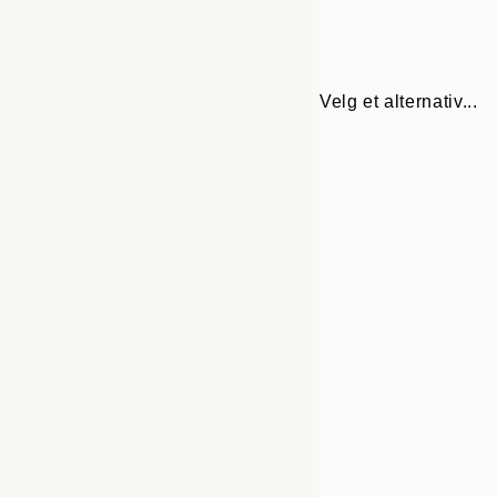
Velg et alternativ...
Frame
21x30 cm
options
50x70 cm