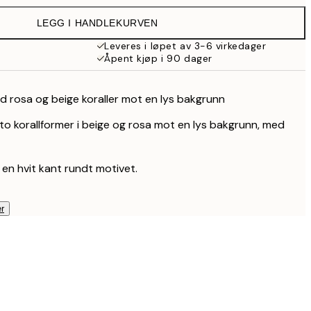
359 kr
LEGG I HANDLEKURVEN
Leveres i løpet av 3-6 virkedager
Åpent kjøp i 90 dager
ed rosa og beige koraller mot en lys bakgrunn
v to korallformer i beige og rosa mot en lys bakgrunn, med
 en hvit kant rundt motivet.
r