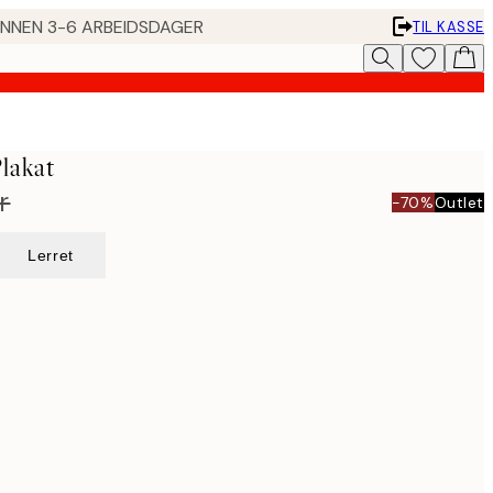
 INNEN 3-6 ARBEIDSDAGER
TIL KASSE
lakat
r
-70%
Outlet
Lerret