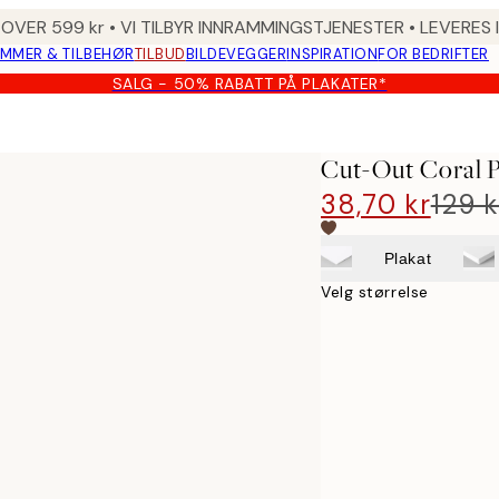
 OVER 599 kr • VI TILBYR INNRAMMINGSTJENESTER • LEVERES
MMER & TILBEHØR
TILBUD
BILDEVEGGER
INSPIRATION
FOR BEDRIFTER
SALG - 50% RABATT PÅ PLAKATER*
Cut-Out Coral P
38,70 kr
129 k
Plakat
Velg størrelse