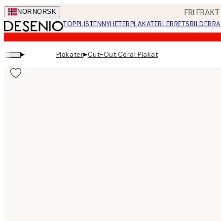
Skip
FRI FRAKT
NOR
NORSK
to
TOPPLISTEN
NYHETER
PLAKATER
LERRETSBILDER
RA
main
content.
▸
▸
Plakater
Cut-Out Coral Plakat