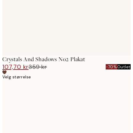
images
Crystals And Shadows No2 Plakat
107,70 kr
359 kr
-70%
Outlet
Velg størrelse