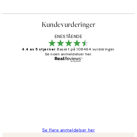
Kundevurderinger
ENESTÅENDE
4.4 av 5 stjerner
Basert på 108464 vurderinger.
Se noen anmeldelser her.
Verifisert kjøper
Kundevurderinger
Litt lang leveringstid, men alt fungerte
perfekt og produktene er så verdt det!
27 apr
Berit H
Se flere anmeldelser her