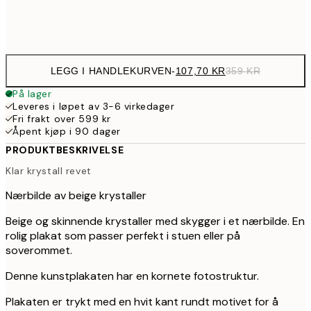
Frame
options
LEGG I HANDLEKURVEN
-
107,70 KR
359 KR
På lager
Leveres i løpet av 3-6 virkedager
Fri frakt over 599 kr
Åpent kjøp i 90 dager
PRODUKTBESKRIVELSE
Klar krystall revet
Nærbilde av beige krystaller
Beige og skinnende krystaller med skygger i et nærbilde. En
rolig plakat som passer perfekt i stuen eller på
soverommet.
Denne kunstplakaten har en kornete fotostruktur.
Plakaten er trykt med en hvit kant rundt motivet for å