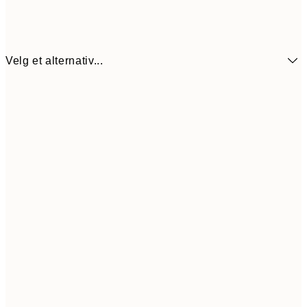
Velg et alternativ...
107,7
50x70 cm
35