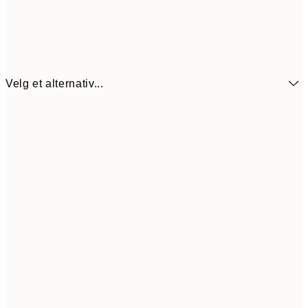
Velg et alternativ...
164,7
70x100 cm
54