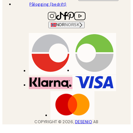
Pålogging (bedrift)
NOR
NORSK
COPYRIGHT ©
2026
,
DESENIO
AB