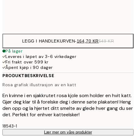
Frame
options
LEGG I HANDLEKURVEN
-
164,70 KR
549 KR
På lager
Leveres i løpet av 3-6 virkedager
Fri frakt over 599 kr
Åpent kjøp i 90 dager
PRODUKTBESKRIVELSE
Rosa grafisk illustrasjon av en katt
En kvinne i en sjakkrutet rosa kjole som holder en hvit katt.
Gjør deg klar til å forelske deg i denne søte plakaten! Heng
den opp og la hjertet ditt smelte av glede hver gang du ser
det. Perfekt for enhver katteelsker!
18543-1
Lær mer om våre produkter