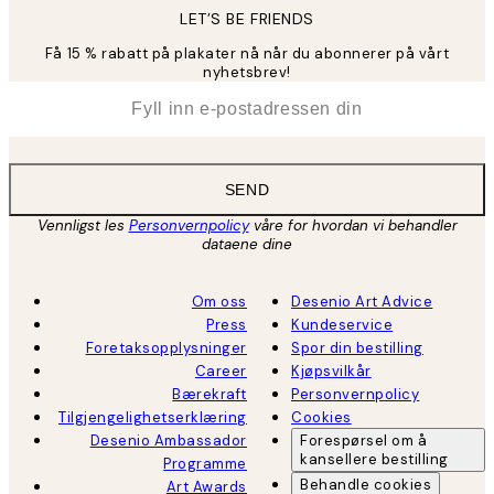
LET’S BE FRIENDS
Få 15 % rabatt på plakater nå når du abonnerer på vårt
nyhetsbrev!
*
E-post
SEND
Vennligst les
Personvernpolicy
våre for hvordan vi behandler
dataene dine
Om oss
Desenio Art Advice
Press
Kundeservice
Foretaksopplysninger
Spor din bestilling
Career
Kjøpsvilkår
Bærekraft
Personvernpolicy
Tilgjengelighetserklæring
Cookies
Desenio Ambassador
Forespørsel om å
kansellere bestilling
Programme
Behandle cookies
Art Awards