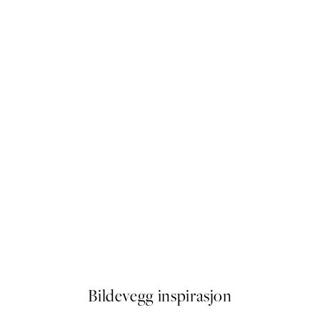
50%*
Warming Sun Plakat
Fra 41,50 kr
83 kr
Bildevegg inspirasjon