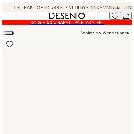
Skip
to
main
SALG - 50% RABATT PÅ PLAKATER*
content.
▸
▸
Whimsical Wonderland
My
Product
images