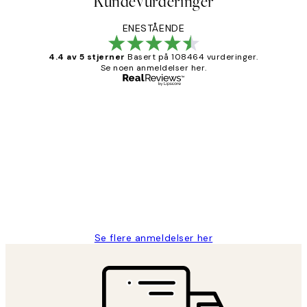
Kundevurderinger
ENESTÅENDE
4.4 av 5 stjerner
Basert på 108464 vurderinger.
Se noen anmeldelser her.
Verifisert kjøper
Kundevurderinger
Litt lang leveringstid, men alt fungerte
perfekt og produktene er så verdt det!
27 apr
Berit H
Se flere anmeldelser her