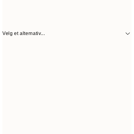
Velg et alternativ...
440,3
30x40 cm
62