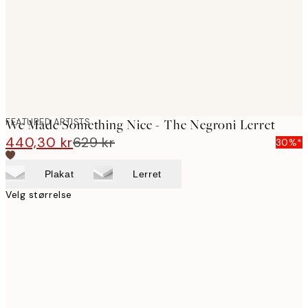
FEATURED ARTISTS
We Made Something Nice - The Negroni Lerret
440,30 kr
629 kr
30%*
Plakat
Lerret
Velg størrelse