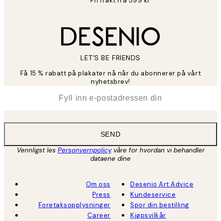
Fri frakt fra 599 kr
LET’S BE FRIENDS
Få 15 % rabatt på plakater nå når du abonnerer på vårt
nyhetsbrev!
*
E-post
SEND
Vennligst les
Personvernpolicy
våre for hvordan vi behandler
dataene dine
Om oss
Desenio Art Advice
Press
Kundeservice
Foretaksopplysninger
Spor din bestilling
Career
Kjøpsvilkår