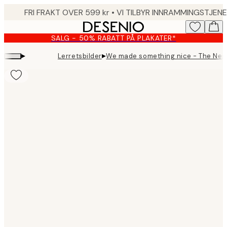
Skip
to
main
SALG - 50% RABATT PÅ PLAKATER*
content.
▸
▸
Lerretsbilder
We made something nice - The Negr
Product
images