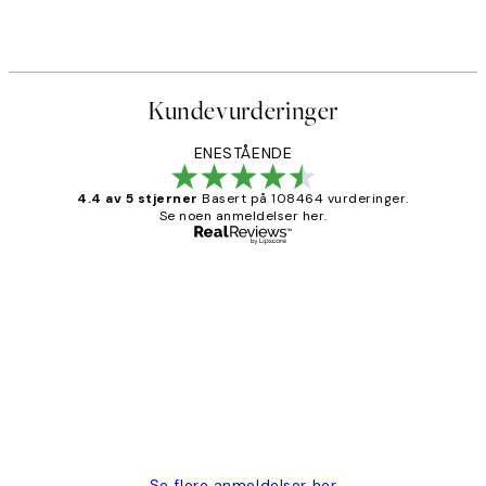
Fra 107,50 kr
215 kr
Kundevurderinger
ENESTÅENDE
4.4 av 5 stjerner
Basert på 108464 vurderinger.
Se noen anmeldelser her.
Verifisert kjøper
Kundevurderinger
Litt lang leveringstid, men alt fungerte
perfekt og produktene er så verdt det!
27 apr
Berit H
Se flere anmeldelser her