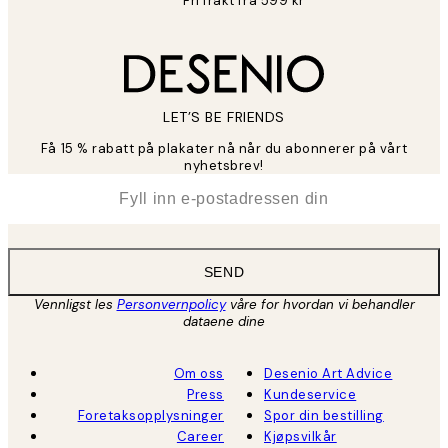
Fri frakt fra 599 kr
LET’S BE FRIENDS
Få 15 % rabatt på plakater nå når du abonnerer på vårt
nyhetsbrev!
*
E-post
SEND
Vennligst les
Personvernpolicy
våre for hvordan vi behandler
dataene dine
Om oss
Desenio Art Advice
Press
Kundeservice
Foretaksopplysninger
Spor din bestilling
Career
Kjøpsvilkår