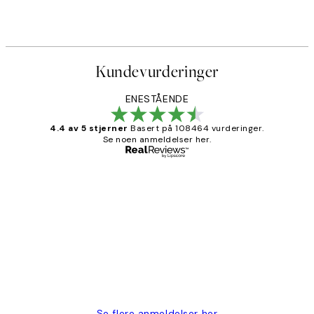
Fra 107,50 kr
215 kr
Kundevurderinger
ENESTÅENDE
4.4 av 5 stjerner
Basert på 108464 vurderinger.
Se noen anmeldelser her.
Verifisert kjøper
Kundevurderinger
Litt lang leveringstid, men alt fungerte
perfekt og produktene er så verdt det!
27 apr
Berit H
Se flere anmeldelser her