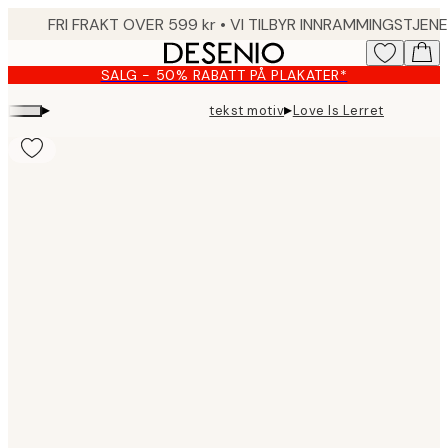
Skip
to
main
SALG - 50% RABATT PÅ PLAKATER*
content.
▸
▸
tekst motiv
Love Is Lerret
Product
images