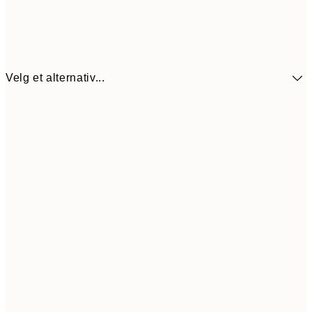
Velg et alternativ...
440,3
30x40 cm
62