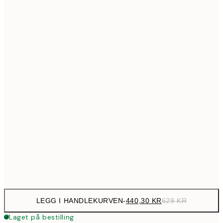
699,3
50x70 cm
99
Ingen ramme
LEGG I HANDLEKURVEN
-
440,30 KR
629 KR
Laget på bestilling