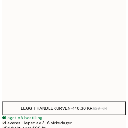
99
Ingen ramme
LEGG I HANDLEKURVEN
-
440,30 KR
629 KR
Laget på bestilling
Leveres i løpet av 3-6 virkedager
Fri frakt over 599 kr