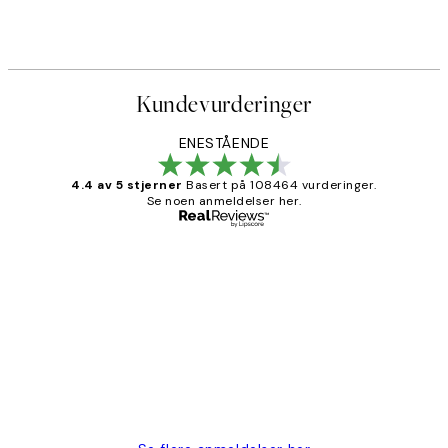
Kundevurderinger
ENESTÅENDE
4.4 av 5 stjerner
Basert på 108464 vurderinger.
Se noen anmeldelser her.
Verifisert kjøper
Kundevurderinger
Litt lang leveringstid, men alt fungerte
perfekt og produktene er så verdt det!
27 apr
Berit H