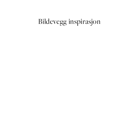
Fra 114,50 kr
229 kr
Bildevegg inspirasjon