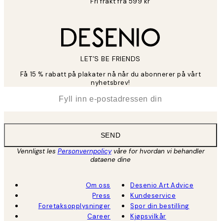
Fri frakt fra 599 kr
LET’S BE FRIENDS
Få 15 % rabatt på plakater nå når du abonnerer på vårt
nyhetsbrev!
*
E-post
SEND
Vennligst les
Personvernpolicy
våre for hvordan vi behandler
dataene dine
Om oss
Desenio Art Advice
Press
Kundeservice
Foretaksopplysninger
Spor din bestilling
Career
Kjøpsvilkår