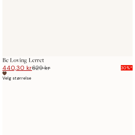
images
Be Loving Lerret
440,30 kr
629 kr
30%*
Velg størrelse