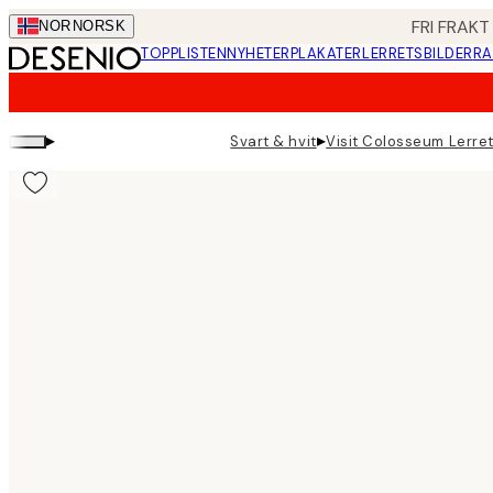
Skip
FRI FRAKT
NOR
NORSK
to
TOPPLISTEN
NYHETER
PLAKATER
LERRETSBILDER
RA
main
content.
▸
▸
Svart & hvit
Visit Colosseum Lerre