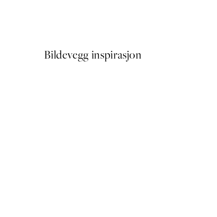
Soft Couple Plakat
Fra 72,50 kr
145 kr
Bildevegg inspirasjon