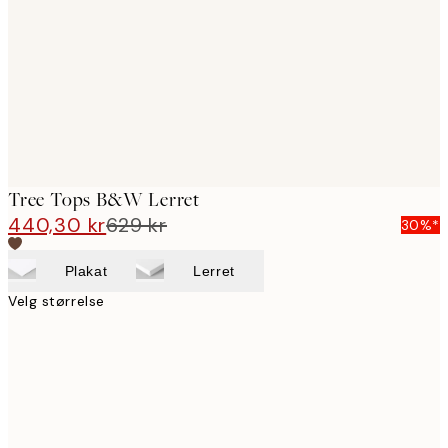
images
Tree Tops B&W Lerret
440,30 kr
629 kr
30%*
Plakat
Lerret
Velg størrelse