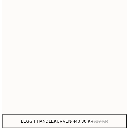
699,3
50x70 cm
99
Ingen ramme
LEGG I HANDLEKURVEN
-
440,30 KR
629 KR