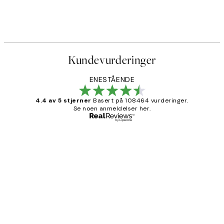
lakat
Painted Blossom No1 Plakat
Fra 114,50 kr
229 kr
Kundevurderinger
ENESTÅENDE
4.4 av 5 stjerner
Basert på 108464 vurderinger.
Se noen anmeldelser her.
Verifisert kjøper
Kundevurderinger
Litt lang leveringstid, men alt fungerte
perfekt og produktene er så verdt det!
27 apr
Berit H