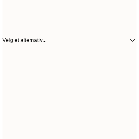
Velg et alternativ...
440,3
30x40 cm
62