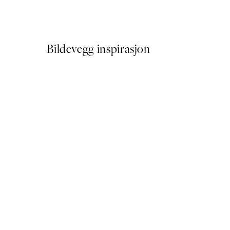
Fra 387 kr
645 kr
Bildevegg inspirasjon