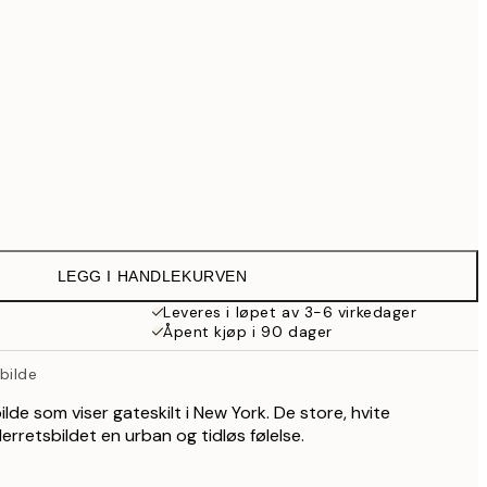
999 kr
Ingen ramme
LEGG I HANDLEKURVEN
Leveres i løpet av 3-6 virkedager
Åpent kjøp i 90 dager
bilde
ilde som viser gateskilt i New York. De store, hvite
erretsbildet en urban og tidløs følelse.