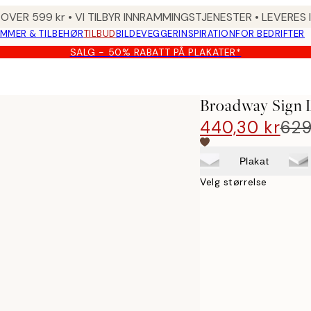
 OVER 599 kr • VI TILBYR INNRAMMINGSTJENESTER • LEVERES
MMER & TILBEHØR
TILBUD
BILDEVEGGER
INSPIRATION
FOR BEDRIFTER
SALG - 50% RABATT PÅ PLAKATER*
Broadway Sign 
440,30 kr
629
Plakat
Velg størrelse