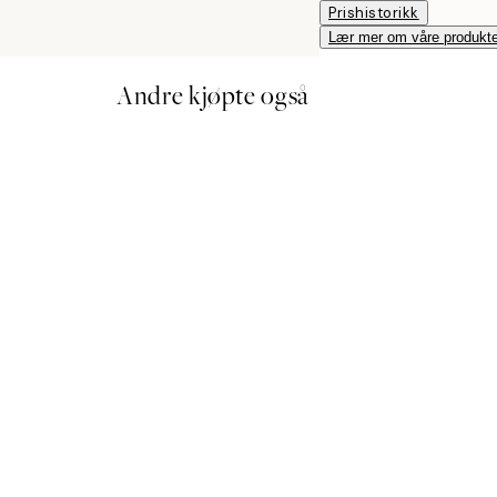
Prishistorikk
Lær mer om våre produkte
Andre kjøpte også