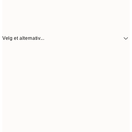
Velg et alternativ...
440,3
30x40 cm
62