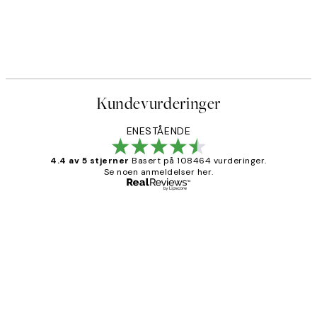
Kundevurderinger
ENESTÅENDE
4.4 av 5 stjerner
Basert på 108464 vurderinger.
Se noen anmeldelser her.
Verifisert kjøper
Kundevurderinger
Litt lang leveringstid, men alt fungerte
perfekt og produktene er så verdt det!
27 apr
Berit H