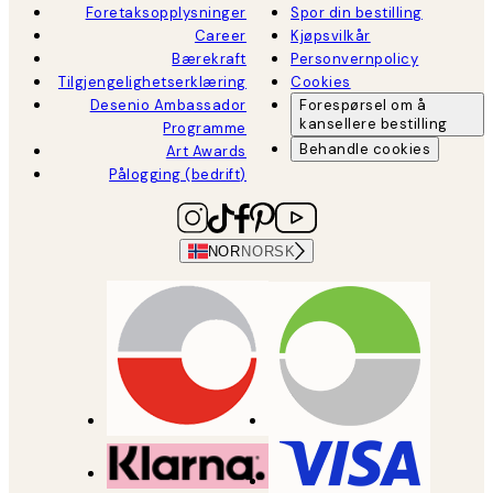
Foretaksopplysninger
Spor din bestilling
Career
Kjøpsvilkår
Bærekraft
Personvernpolicy
Tilgjengelighetserklæring
Cookies
Desenio Ambassador
Forespørsel om å
kansellere bestilling
Programme
Behandle cookies
Art Awards
Pålogging (bedrift)
NOR
NORSK