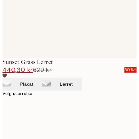
images
Sunset Grass Lerret
440,30 kr
629 kr
30%*
Plakat
Lerret
Velg størrelse