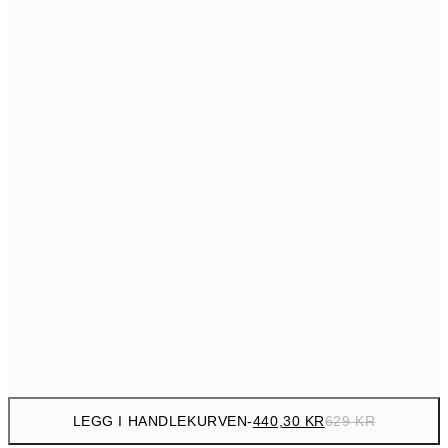
699,3
50x70 cm
99
Ingen ramme
LEGG I HANDLEKURVEN
-
440,30 KR
629 KR