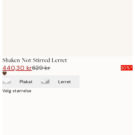
images
Shaken Not Stirred Lerret
440,30 kr
629 kr
30%*
Plakat
Lerret
Velg størrelse