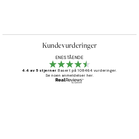
Kundevurderinger
ENESTÅENDE
4.4 av 5 stjerner
Basert på 108464 vurderinger.
Se noen anmeldelser her.
Verifisert kjøper
Kundevurderinger
Litt lang leveringstid, men alt fungerte
perfekt og produktene er så verdt det!
27 apr
Berit H