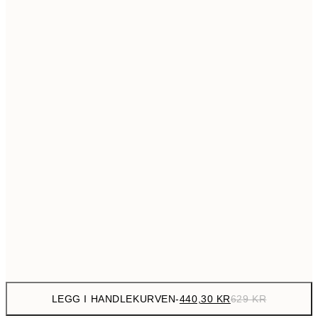
699,3
50x70 cm
99
Ingen ramme
LEGG I HANDLEKURVEN
-
440,30 KR
629 KR