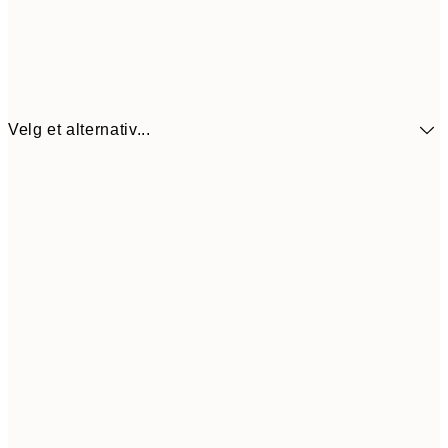
Velg et alternativ...
440,3
30x40 cm
62