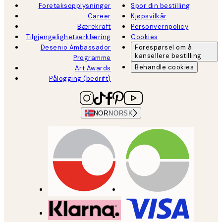
Foretaksopplysninger
Spor din bestilling
Career
Kjøpsvilkår
Bærekraft
Personvernpolicy
Tilgjengelighetserklæring
Cookies
Desenio Ambassador
Forespørsel om å
kansellere bestilling
Programme
Behandle cookies
Art Awards
Pålogging (bedrift)
NOR
NORSK