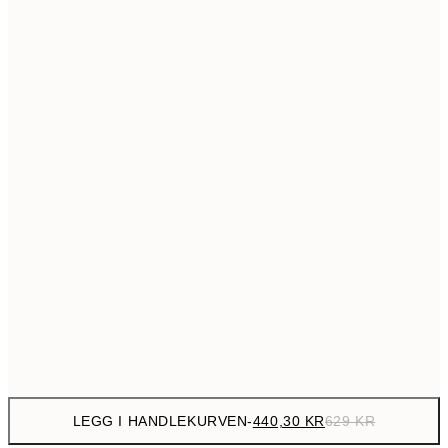
699,3
50x70 cm
99
Ingen ramme
LEGG I HANDLEKURVEN
-
440,30 KR
629 KR