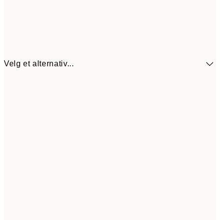
Velg et alternativ...
440,3
30x40 cm
62