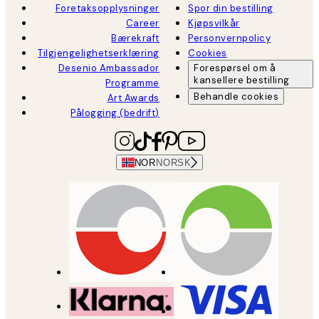
Foretaksopplysninger
Spor din bestilling
Career
Kjøpsvilkår
Bærekraft
Personvernpolicy
Tilgjengelighetserklæring
Cookies
Desenio Ambassador
Forespørsel om å
kansellere bestilling
Programme
Behandle cookies
Art Awards
Pålogging (bedrift)
NOR
NORSK