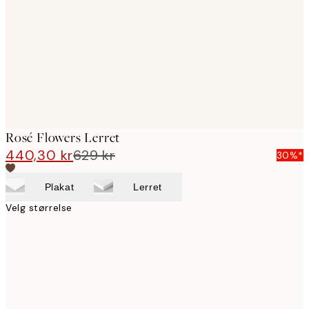
images
Rosé Flowers Lerret
440,30 kr
629 kr
30%*
Plakat
Lerret
Velg størrelse