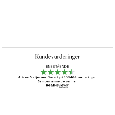
Kundevurderinger
ENESTÅENDE
4.4 av 5 stjerner
Basert på 108464 vurderinger.
Se noen anmeldelser her.
Verifisert kjøper
Kundevurderinger
Litt lang leveringstid, men alt fungerte
perfekt og produktene er så verdt det!