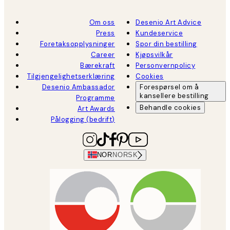
Om oss
Desenio Art Advice
Press
Kundeservice
Foretaksopplysninger
Spor din bestilling
Career
Kjøpsvilkår
Bærekraft
Personvernpolicy
Tilgjengelighetserklæring
Cookies
Desenio Ambassador
Forespørsel om å
kansellere bestilling
Programme
Behandle cookies
Art Awards
Pålogging (bedrift)
NOR
NORSK