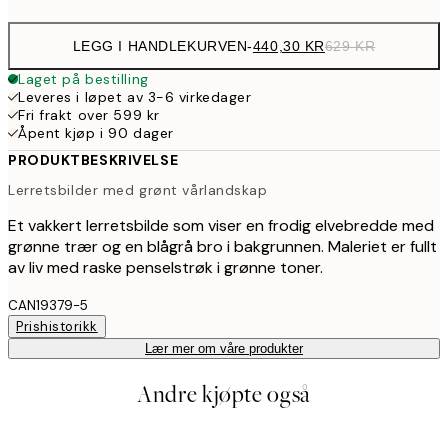
LEGG I HANDLEKURVEN
-
440,30 KR
629 KR
Laget på bestilling
Leveres i løpet av 3-6 virkedager
Fri frakt over 599 kr
Åpent kjøp i 90 dager
PRODUKTBESKRIVELSE
Lerretsbilder med grønt vårlandskap
Et vakkert lerretsbilde som viser en frodig elvebredde med
grønne trær og en blågrå bro i bakgrunnen. Maleriet er fullt
av liv med raske penselstrøk i grønne toner.
CAN19379-5
Prishistorikk
Lær mer om våre produkter
Andre kjøpte også