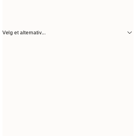
Velg et alternativ...
440,3
30x40 cm
62