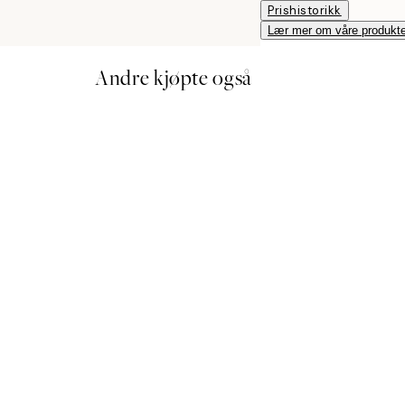
Prishistorikk
Lær mer om våre produkte
Andre kjøpte også