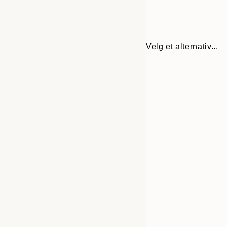
Velg et alternativ...
30x40 cm
50x70 cm