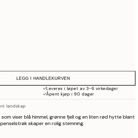
999 kr
1 287,30 kr
1 839 kr
3 499,30 kr
4 999 kr
Ingen ramme
LEGG I HANDLEKURVEN
Leveres i løpet av 3-6 virkedager
Åpent kjøp i 90 dager
ønt landskap
 som viser blå himmel, grønne fjell og en liten rød hytte blant
enselstrøk skaper en rolig stemning.