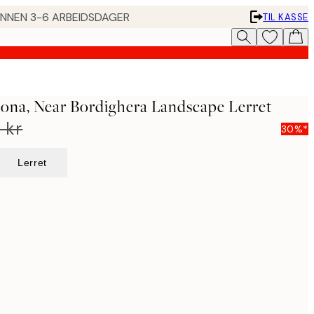
 INNEN 3-6 ARBEIDSDAGER
TIL KASSE
uona, Near Bordighera Landscape Lerret
 kr
30%*
Lerret