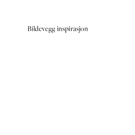
Fra 114,50 kr
229 kr
Bildevegg inspirasjon