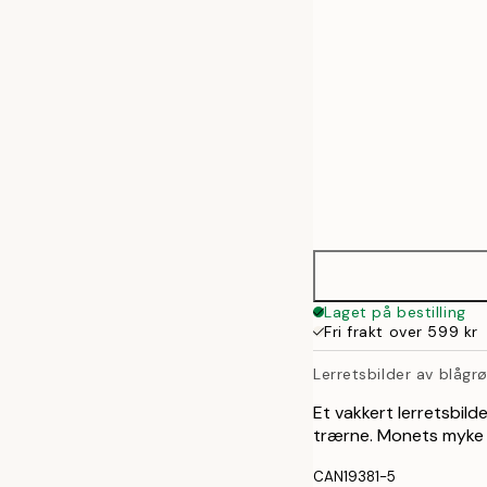
70x100 cm
100x140 cm
Laget på bestilling
Fri frakt over 599 kr
Lerretsbilder av blågr
Et vakkert lerretsbilde
trærne. Monets myke p
CAN19381-5