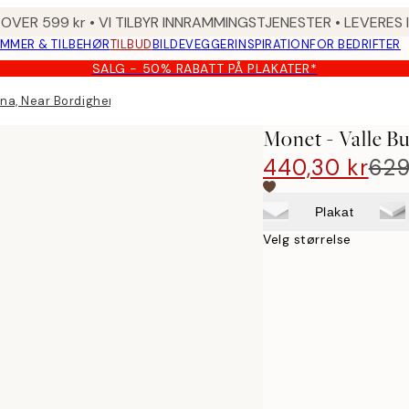
 OVER 599 kr • VI TILBYR INNRAMMINGSTJENESTER • LEVERES
MMER & TILBEHØR
TILBUD
BILDEVEGGER
INSPIRATION
FOR BEDRIFTER
SALG - 50% RABATT PÅ PLAKATER*
ona, Near Bordighera Landscape Lerret
Monet - Valle B
440,30 kr
629
Plakat
Velg størrelse