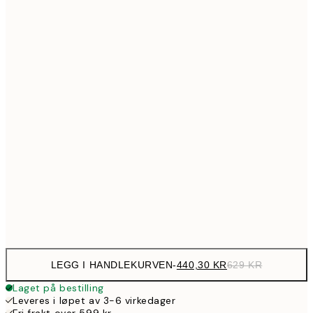
99
Ingen ramme
LEGG I HANDLEKURVEN
-
440,30 KR
629 KR
Laget på bestilling
Leveres i løpet av 3-6 virkedager
Fri frakt over 599 kr