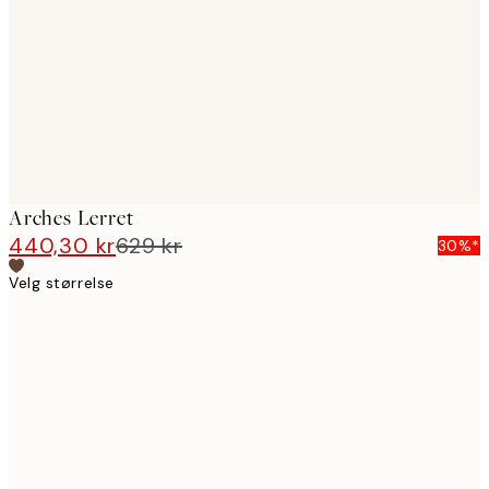
images
Arches Lerret
440,30 kr
629 kr
30%*
Velg størrelse