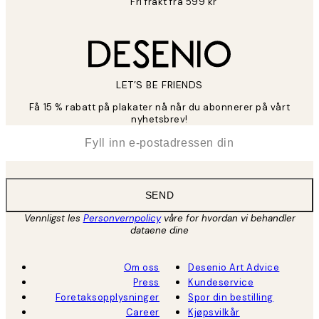
Fri frakt fra 599 kr
LET’S BE FRIENDS
Få 15 % rabatt på plakater nå når du abonnerer på vårt
nyhetsbrev!
*
E-post
SEND
Vennligst les
Personvernpolicy
våre for hvordan vi behandler
dataene dine
Om oss
Desenio Art Advice
Press
Kundeservice
Foretaksopplysninger
Spor din bestilling
Career
Kjøpsvilkår