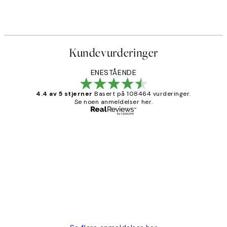
Kundevurderinger
ENESTÅENDE
4.4 av 5 stjerner
Basert på 108464 vurderinger.
Se noen anmeldelser her.
Verifisert kjøper
Kundevurderinger
Litt lang leveringstid, men alt fungerte
perfekt og produktene er så verdt det!
27 apr
Berit H