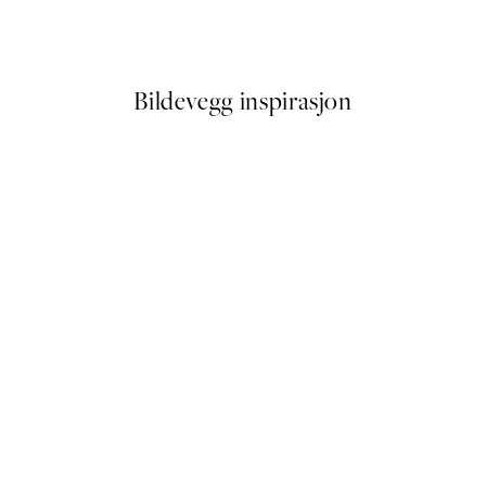
Fra 107,50 kr
215 kr
Bildevegg inspirasjon