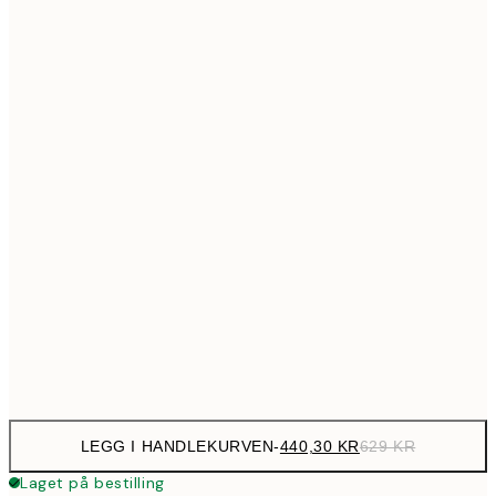
699,3
50x70 cm
99
Ingen ramme
LEGG I HANDLEKURVEN
-
440,30 KR
629 KR
Laget på bestilling