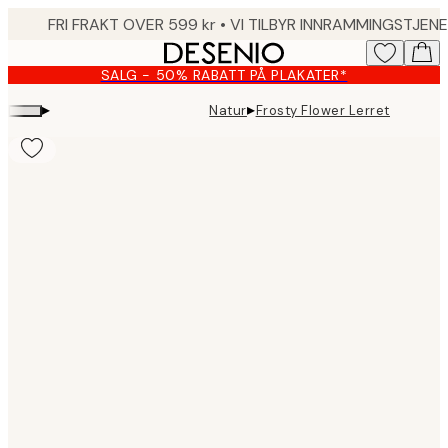
Skip
to
main
SALG - 50% RABATT PÅ PLAKATER*
content.
▸
▸
Natur
Frosty Flower Lerret
Product
images