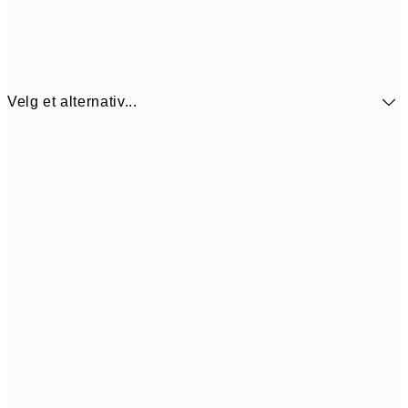
Velg et alternativ...
440,3
30x40 cm
62