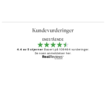
Kundevurderinger
ENESTÅENDE
4.4 av 5 stjerner
Basert på 108464 vurderinger.
Se noen anmeldelser her.
Verifisert kjøper
Kundevurderinger
Litt lang leveringstid, men alt fungerte
perfekt og produktene er så verdt det!
27 apr
Berit H