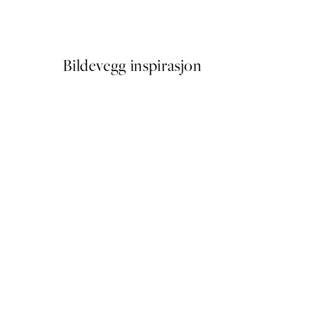
Fra 387 kr
645 kr
Bildevegg inspirasjon