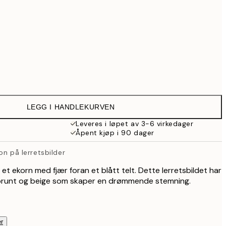
Ingen ramme
LEGG I HANDLEKURVEN
Leveres i løpet av 3-6 virkedager
Åpent kjøp i 90 dager
jon på lerretsbilder
v et ekorn med fjær foran et blått telt. Dette lerretsbildet har
 brunt og beige som skaper en drømmende stemning.
r