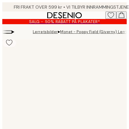
Skip
to
main
SALG - 50% RABATT PÅ PLAKATER*
content.
▸
▸
Lerretsbilder
Monet - Poppy Field (Giverny) Lerre
Product
images