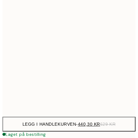
699,3
50x70 cm
99
Ingen ramme
LEGG I HANDLEKURVEN
-
440,30 KR
629 KR
Laget på bestilling