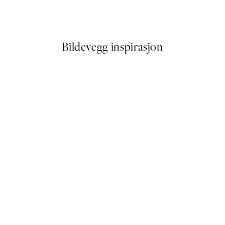
Fra 107,50 kr
215 kr
Bildevegg inspirasjon