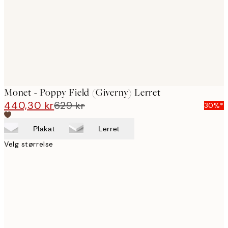
Monet - Poppy Field (Giverny) Lerret
440,30 kr
629 kr
30%*
Plakat
Lerret
Velg størrelse