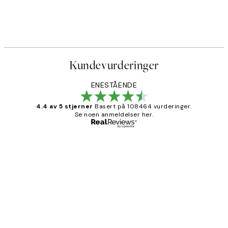
Kundevurderinger
ENESTÅENDE
4.4 av 5 stjerner
Basert på 108464 vurderinger.
Se noen anmeldelser her.
Verifisert kjøper
Kundevurderinger
Litt lang leveringstid, men alt fungerte
perfekt og produktene er så verdt det!
27 apr
Berit H