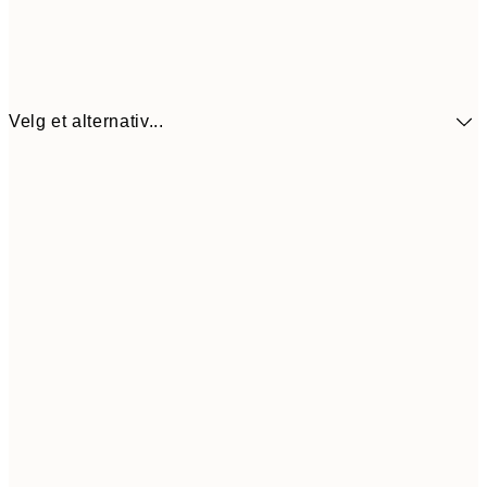
Velg et alternativ...
440,3
30x40 cm
62