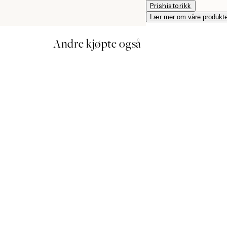
Prishistorikk
Lær mer om våre produkte
Andre kjøpte også