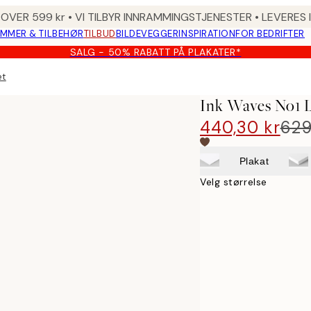
 OVER 599 kr • VI TILBYR INNRAMMINGSTJENESTER • LEVERES
MMER & TILBEHØR
TILBUD
BILDEVEGGER
INSPIRATION
FOR BEDRIFTER
SALG - 50% RABATT PÅ PLAKATER*
et
Ink Waves No1 L
440,30 kr
629
Plakat
Velg størrelse