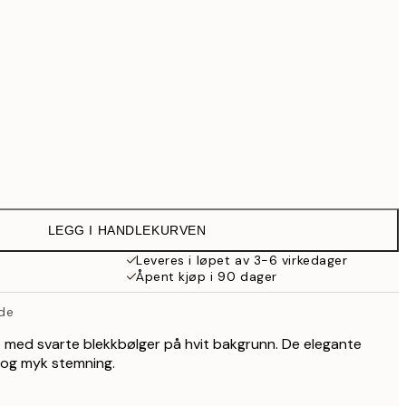
999 kr
Ingen ramme
LEGG I HANDLEKURVEN
Leveres i løpet av 3-6 virkedager
Åpent kjøp i 90 dager
lde
de med svarte blekkbølger på hvit bakgrunn. De elegante
g og myk stemning.