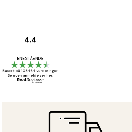
4.4
Kundevurderinger
Litt lang levering
ENESTÅENDE
Basert på 108464 vurderinger.
Se noen anmeldelser her.
27 apr
Berit H