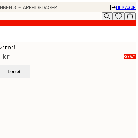
 INNEN 3-6 ARBEIDSDAGER
TIL KASSE
erret
 kr
30%*
Lerret