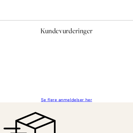
Fra 387 kr
645 kr
Kundevurderinger
stid, men alt fungerte perfekt og produktene er så verdt det!
Se flere anmeldelser her