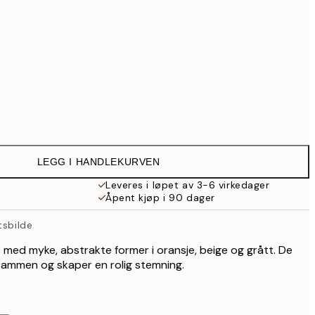
Ingen ramme
LEGG I HANDLEKURVEN
Leveres i løpet av 3-6 virkedager
Åpent kjøp i 90 dager
tsbilde
e med myke, abstrakte former i oransje, beige og grått. De
sammen og skaper en rolig stemning.