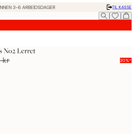
 INNEN 3-6 ARBEIDSDAGER
TIL KASSE
s No2 Lerret
 kr
30%*