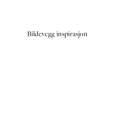
Figures on the Horizon Pla
Fra 387 kr
645 kr
Bildevegg inspirasjon