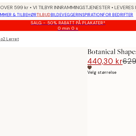
 OVER 599 kr • VI TILBYR INNRAMMINGSTJENESTER • LEVERES
MMER & TILBEHØR
TILBUD
BILDEVEGGER
INSPIRATION
FOR BEDRIFTER
SALG - 50% RABATT PÅ PLAKATER*
0 min
0 s
Gyldig
til
o2 Lerret
og
med:
Botanical Shape
2026-
08-
440,30 kr
629
10
Velg størrelse