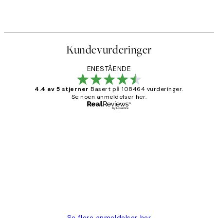
Fra 107,50 kr
215 kr
Kundevurderinger
ENESTÅENDE
4.4 av 5 stjerner
Basert på 108464 vurderinger.
Se noen anmeldelser her.
Verifisert kjøper
Kundevurderinger
Litt lang leveringstid, men alt fungerte
perfekt og produktene er så verdt det!
27 apr
Berit H
Se flere anmeldelser her