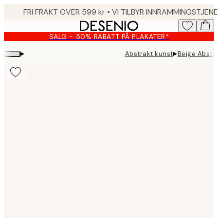
Skip
to
main
SALG - 50% RABATT PÅ PLAKATER*
content.
▸
▸
Abstrakt kunst
Beige Abstra
Product
images