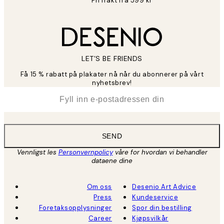
Fri frakt fra 599 kr
LET’S BE FRIENDS
Få 15 % rabatt på plakater nå når du abonnerer på vårt
nyhetsbrev!
*
E-post
SEND
Vennligst les
Personvernpolicy
våre for hvordan vi behandler
dataene dine
Om oss
Desenio Art Advice
Press
Kundeservice
Foretaksopplysninger
Spor din bestilling
Career
Kjøpsvilkår