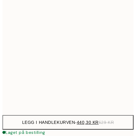
699,3
50x70 cm
99
Ingen ramme
LEGG I HANDLEKURVEN
-
440,30 KR
629 KR
Laget på bestilling