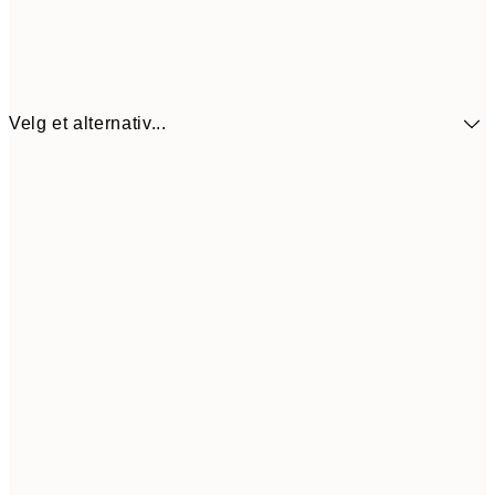
Velg et alternativ...
440,3
30x40 cm
62