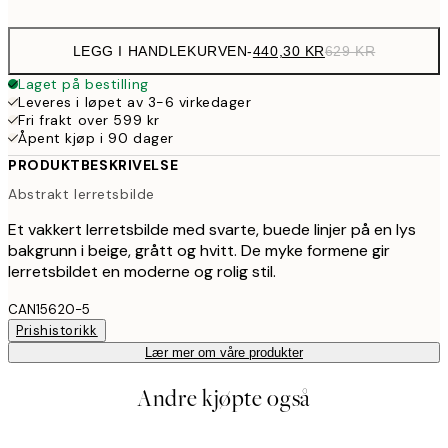
LEGG I HANDLEKURVEN
-
440,30 KR
629 KR
Laget på bestilling
Leveres i løpet av 3-6 virkedager
Fri frakt over 599 kr
Åpent kjøp i 90 dager
PRODUKTBESKRIVELSE
Abstrakt lerretsbilde
Et vakkert lerretsbilde med svarte, buede linjer på en lys
bakgrunn i beige, grått og hvitt. De myke formene gir
lerretsbildet en moderne og rolig stil.
CAN15620-5
Prishistorikk
Lær mer om våre produkter
Andre kjøpte også