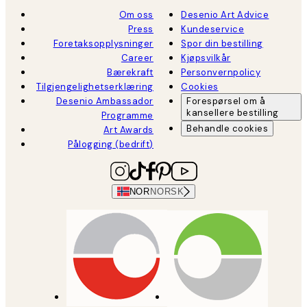
Om oss
Desenio Art Advice
Press
Kundeservice
Foretaksopplysninger
Spor din bestilling
Career
Kjøpsvilkår
Bærekraft
Personvernpolicy
Tilgjengelighetserklæring
Cookies
Desenio Ambassador
Forespørsel om å
kansellere bestilling
Programme
Behandle cookies
Art Awards
Pålogging (bedrift)
NOR
NORSK