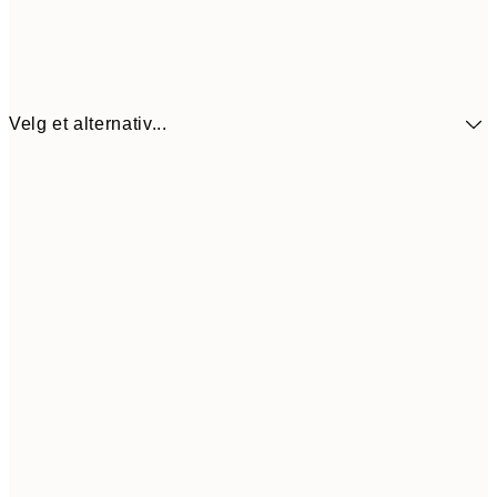
Velg et alternativ...
440,3
30x40 cm
62