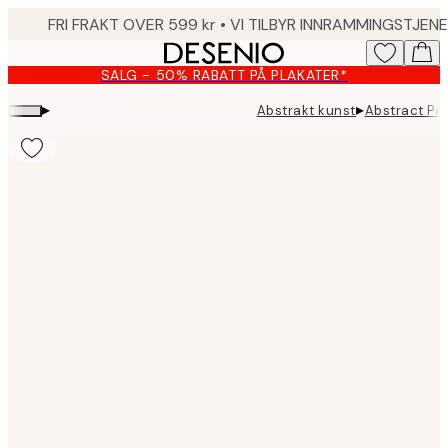
Skip
to
main
SALG - 50% RABATT PÅ PLAKATER*
content.
▸
▸
Abstrakt kunst
Abstract Pai
Product
images