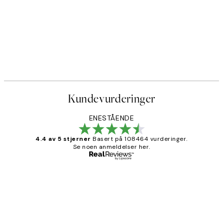
50%*
 No1 Plakat
Monet - The Seine at Giverny
Fra 107,50 kr
215 kr
Kundevurderinger
ENESTÅENDE
4.4 av 5 stjerner
Basert på 108464 vurderinger.
Se noen anmeldelser her.
Verifisert kjøper
Kundevurderinger
Litt lang leveringstid, men alt fungerte
perfekt og produktene er så verdt det!